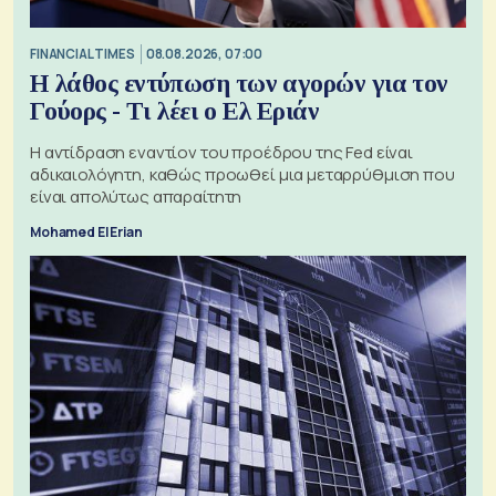
FINANCIAL TIMES
08.08.2026, 07:00
Η λάθος εντύπωση των αγορών για τον
Γούορς - Τι λέει ο Ελ Εριάν
Η αντίδραση εναντίον του προέδρου της Fed είναι
αδικαιολόγητη, καθώς προωθεί μια μεταρρύθμιση που
είναι απολύτως απαραίτητη
Mohamed El Erian