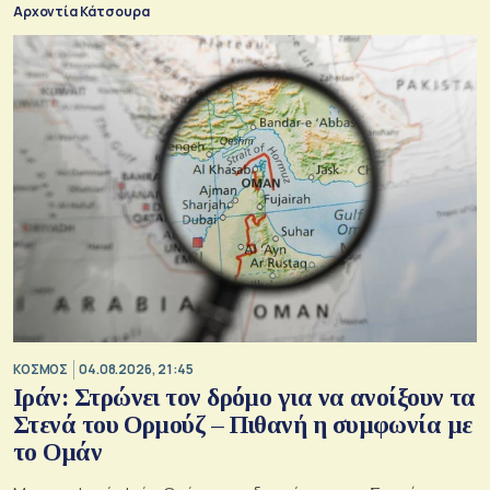
Αρχοντία Κάτσουρα
Μουσκάτ και Τεχεράνη.
ΚΟΣΜΟΣ
04.08.2026, 21:45
Ιράν: Στρώνει τον δρόμο για να ανοίξουν τα
Στενά του Ορμούζ – Πιθανή η συμφωνία με
το Ομάν