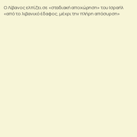
Ο Λίβανος ελπίζει σε «σταδιακή αποχώρηση» του Ισραήλ
«από το λιβανικό έδαφος, μέχρι την πλήρη απόσυρση»