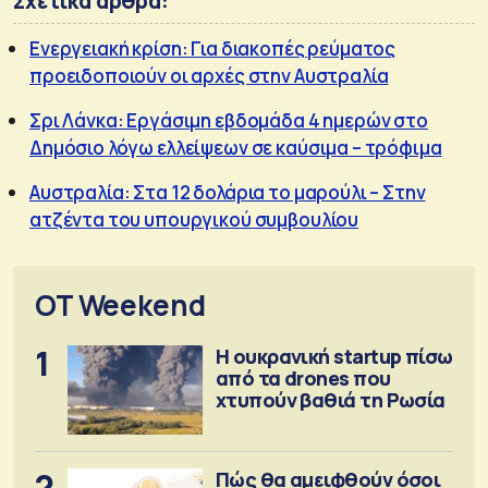
Σχετικά άρθρα:
Ενεργειακή κρίση: Για διακοπές ρεύματος
προειδοποιούν οι αρχές στην Αυστραλία
Σρι Λάνκα: Εργάσιμη εβδομάδα 4 ημερών στο
Δημόσιο λόγω ελλείψεων σε καύσιμα – τρόφιμα
Αυστραλία: Στα 12 δολάρια το μαρούλι – Στην
ατζέντα του υπουργικού συμβουλίου
OT Weekend
1
Η ουκρανική startup πίσω
από τα drones που
χτυπούν βαθιά τη Ρωσία
2
Πώς θα αμειφθούν όσοι