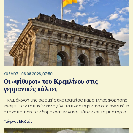
ΚΟΣΜΟΣ
06.08.2026, 07:50
Οι «ψίθυροι» του Κρεμλίνου στις
γερμανικές κάλπες
Η κλιμάκωση της ρωσικής εκστρατείας παραπληροφόρησης
ενόψει των τοπικών εκλογών, τα πλαστά βίντεο στα αγγλικά, η
στοχοποίηση των δημοκρατικών κομμάτων και το μυστήριο
της παράδοξης στρατηγικής.
Γιώργος Μαζιάς