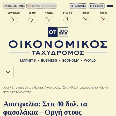
ΟΤ Markets
OT Forum
DOW JONES
SP 500
NASDAQ
FTSE 100
DAX 30
CAC 40
MARKETS
BUSINESS
ECONOMY
WORLD
Χ.Α.
ot.gr
/
Επικαιρότητα
/
Κόσμος
/
Αυστραλία: Στα 40 δολ. τα φασολάκια – Οργή
στους καταναλωτές
Αυστραλία: Στα 40 δολ. τα
φασολάκια – Οργή στους