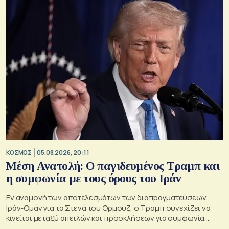
ΚΟΣΜΟΣ
05.08.2026, 20:11
Μέση Ανατολή: Ο παγιδευμένος Τραμπ και
η συμφωνία με τους όρους του Ιράν
Εν αναμονή των αποτελεσμάτων των διαπραγματεύσεων
Ιράν-Ομάν για τα Στενά του Ορμούζ, ο Τραμπ συνεχίζει να
κινείται μεταξύ απειλών και προσκλήσεων για συμφωνία.
Αλλά αυτό που θέλει είναι μακριά από αυτά που συζητούν