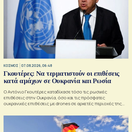
ΚΟΣΜΟΣ
07.08.2026, 06:48
Γκουτέρες: Να τερματιστούν οι επιθέσεις
κατά αμάχων σε Ουκρανία και Ρωσία
Ο Αντόνιο Γκουτέρες καταδίκασε τόσο τις ρωσικές
επιθέσεις στην Ουκρανία, όσο και τις πρόσφατες
ουκρανικές επιθέσεις με drones σε αρκετές περιοχές της
Ρωσίας, οι οποίες προκάλεσαν απώλειες μεταξύ αμάχων και
ζημιές σε μη στρατιωτικές υποδομές.