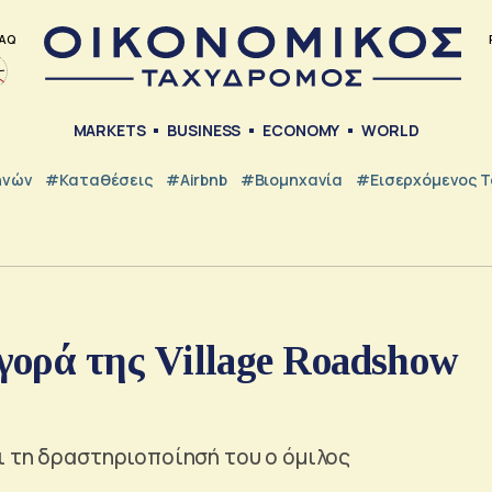
AQ
MARKETS
BUSINESS
ECONOMY
WORLD
ηνών
#Καταθέσεις
#Airbnb
#Βιομηχανία
#εισερχόμενος Τ
ρά της Village Roadshow
ι τη δραστηριοποίησή του ο όμιλος