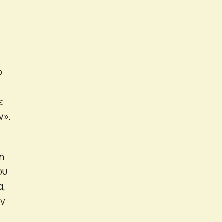
ο
ε
ν».
ή
ου
α,
ην