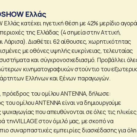
DSHOW Ελλάς
Ελλάς κατέχει ηγετική θέση με 42% μερίδιο αγορ
 περιοχές της Ελλάδας (4 σημεία στην Αττική,
αι Λάρισα). Διαθέτει 62 αίθουσες, χωρητικότητας
ισμένες με οθόνες υψηλής ευκρίνειας, τελευταίας
 συστήματα και σύγχρονοσχεδιασμό. Προβάλλει όλε
αλύτερων κινηματογραφικών στούντιο του εξωτερικ
εξάρτητων Ελλήνων και ξένων παραγωγών.
 πρόεδρος του ομίλου ΑΝΤΕΝΝΑ, δήλωσε:
 του ομίλου ΑΝΤΕΝΝΑ είναι να δημιουργούμε
 ψυχαγωγίας που απευθύνονται σε όλες τις ηλικίες
ά τηνVILLAGE στον όμιλό μας, με σκοπό να
ιο συναρπαστικές εμπειρίες διασκέδασης για όλη