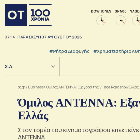
DOW JONES
SP 500
NASD
07:14
ΠΑΡΑΣΚΕΥΗ
07
ΑΥΓΟΥΣΤΟΥ
2026
#ρήτρα Διαφυγής
#Χρηματιστήριο Αθ
Χ.Α.
ot.gr
/
Business
/
Όμιλος ΑΝΤΕΝΝΑ: Εξαγορά της Village Roadshow Ελλάς
Όμιλος ΑΝΤΕΝΝΑ: Εξαγο
Ελλάς
Στον τομέα του κινηματογράφου επεκτείνε
ΑΝΤΕΝΝΑ