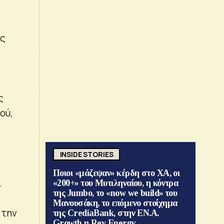
άς
ς
ού,
INSIDE STORIES
Ποιοι «μάζεψαν» κέρδη στο ΧΑ, οι
.
«200+» του Μυτιληναίου, η κόντρα
της Jumbo, το «now we build» του
Μανουσάκη, το επόμενο στοίχημα
 την
της CrediaBank, στην ΕΝ.Α.
Growth η Rev Energy