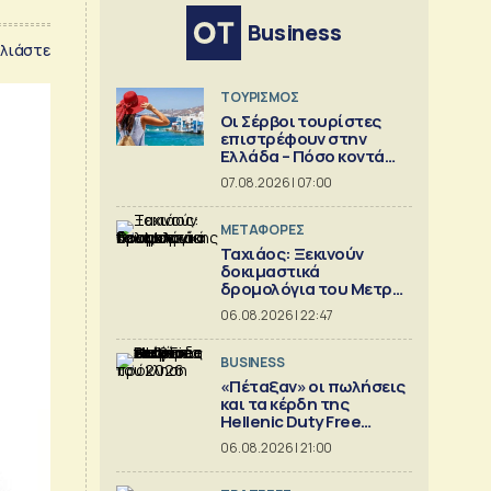
Business
λιάστε
ΤΟΥΡΙΣΜΟΣ
Οι Σέρβοι τουρίστες
επιστρέφουν στην
Ελλάδα – Πόσο κοντά
είναι στο 1 εκατ.
07.08.2026 | 07:00
ΜΕΤΑΦΟΡΕΣ
Ταχιάος: Ξεκινούν
δοκιμαστικά
δρομολόγια του Μετρό
Θεσσαλονίκης προς
06.08.2026 | 22:47
Καλαμαριά
BUSINESS
«Πέταξαν» οι πωλήσεις
και τα κέρδη της
Hellenic Duty Free
Shops
06.08.2026 | 21:00