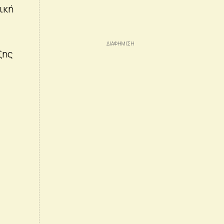
ική
ξης