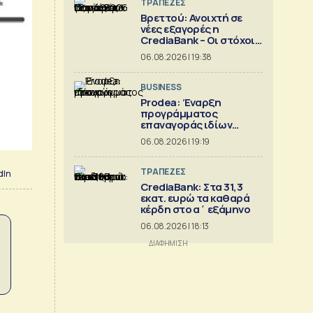
ΤΡΑΠΕΖΕΣ
Βρεττού: Ανοιχτή σε
νέες εξαγορές η
CrediaBank – Οι στόχοι
για το 2026
06.08.2026 | 19:38
BUSINESS
Prodea: Έναρξη
προγράμματος
επαναγοράς ιδίων
μετοχών
06.08.2026 | 19:19
ΤΡΑΠΕΖΕΣ
dIn
CrediaBank: Στα 31,3
εκατ. ευρώ τα καθαρά
κέρδη στο α΄ εξάμηνο
06.08.2026 | 18:13