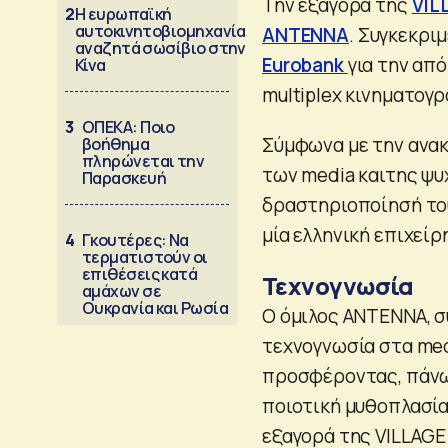
Την εξαγορά της
VIL
2
Η ευρωπαϊκή
αυτοκινητοβιομηχανία
ΑΝΤΕΝΝΑ
. Συγκεκρι
αναζητά σωσίβιο στην
Eurobank
για την απ
Κίνα
multiplex κινηματογ
3
ΟΠΕΚΑ: Ποιο
Σύμφωνα με την ανακ
βοήθημα
πληρώνεται την
των media καιτης ψυ
Παρασκευή
δραστηριοποίησή το
μία ελληνική επιχείρ
4
Γκουτέρες: Να
τερματιστούν οι
επιθέσεις κατά
Τεχνογνωσία
αμάχων σε
Ουκρανία και Ρωσία
Ο όμιλος ΑΝΤΕΝΝΑ, σ
τεχνογνωσία στα med
προσφέροντας, πάνω 
ποιοτική μυθοπλασία
εξαγορά της VILLAGE