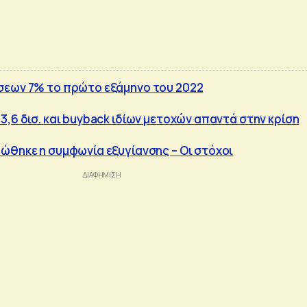
σεων 7% το πρώτο εξάμηνο του 2022
3,6 δισ. και buyback ιδίων μετοχών απαντά στην κρίση
ώθηκε η συμφωνία εξυγίανσης – Οι στόχοι