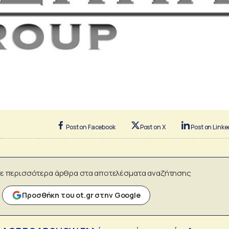
Post on Facebook
Post on X
Post on Linke
ε περισσότερα άρθρα στα αποτελέσματα αναζήτησης
Προσθήκη του ot.gr στην Google