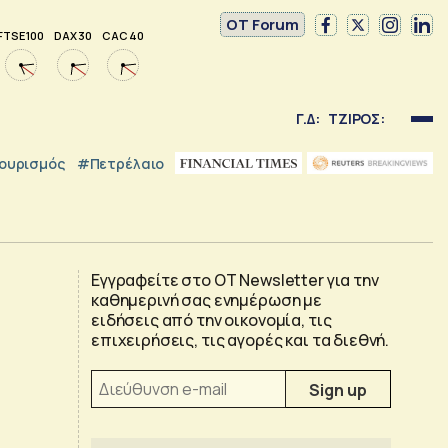
OT Forum
FTSE 100
DAX 30
CAC 40
Γ.Δ:
ΤΖΙΡΟΣ:
ουρισμός
#Πετρέλαιο
Εγγραφείτε στο OT Newsletter για την
καθημερινή σας ενημέρωση με
ειδήσεις από την οικονομία, τις
επιχειρήσεις, τις αγορές και τα διεθνή.