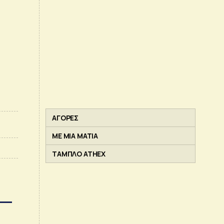
ΑΓΟΡΕΣ
ΜΕ ΜΙΑ ΜΑΤΙΑ
ΤΑΜΠΛΟ ATHEX