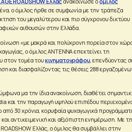
LAGE ROADSHOW Ελλάς
ανακοίνωσε ο
όμιλος
μένα, ο όμιλος ήρθε σε συμφωνία με την τράπεζα
όκτηση του μεγαλύτερου και πιο σύγχρονου δικτύου
ραφικών αιθουσών στην Ελλάδα.
οίνωση «με μακρά και πολύχρονη πορεία στον χώρ
χαγωγίας, ο όμιλος ΑΝΤΕΝΝΑ επεκτείνει τη
υ στον τομέα του
κινηματογράφου
, επενδύοντας σ
ηση και διασφαλίζοντας τις θέσεις 288 εργαζομένω
ύμφωνα μα την ίδια ανακοίνωση, διαθέτει σημαντικ
ia και την παραγωγή υψηλού επιπέδου περιεχομέν
από 30 χρόνια, κορυφαία ψυχαγωγικά προγράμματ
 και αντικειμενική και αξιόπιστη ενημέρωση. Με τ
 ROADSHOW Ελλάς, ο όμιλος θα συμβάλλει στην