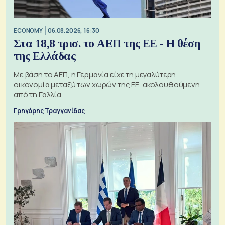
ECONOMY
06.08.2026, 16:30
Στα 18,8 τρισ. το ΑΕΠ της ΕΕ - Η θέση
της Ελλάδας
Με βάση το ΑΕΠ, η Γερμανία είχε τη μεγαλύτερη
οικονομία μεταξύ των χωρών της ΕΕ, ακολουθούμενη
από τη Γαλλία
Γρηγόρης Τραγγανίδας