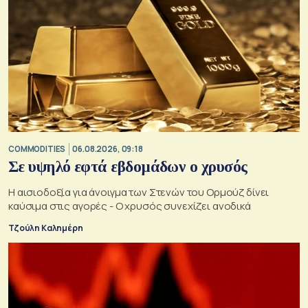
COMMODITIES
06.08.2026, 09:18
Σε υψηλό εφτά εβδομάδων ο χρυσός
Η αισιοδοξία για άνοιγμα των Στενών του Ορμούζ δίνει
καύσιμα στις αγορές - Ο χρυσός συνεχίζει ανοδικά
Τζούλη Καλημέρη