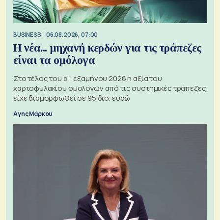
BUSINESS
06.08.2026, 07:00
Η νέα... μηχανή κερδών για τις τράπεζες
είναι τα ομόλογα
Στο τέλος του α΄ εξαμήνου 2026 η αξία του
χαρτοφυλακίου ομολόγων από τις συστημικές τράπεζες
είχε διαμορφωθεί σε 95 δισ. ευρώ
Αγης Μάρκου