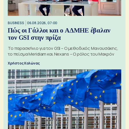
BUSINESS
06.08.2026, 07:00
Πώς οι Γάλλοι και ο ΑΔΜΗΕ έβαλαν
τον GSI στην πρίζα
Το παρασκήνιο για τον GSI – Ο μεθοδικός Μανουσάκης,
το πείσμα Meridiam και Nexans – Ο ρόλος του Μακρόν
Χρήστος Κολώνας