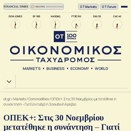
ΟΤ Markets
OT Forum
DOW JONES
SP 500
NASDAQ
FTSE 100
DAX 30
CAC 40
MARKETS
BUSINESS
ECONOMY
WORLD
Χ.Α.
ot.gr
/
Markets
/
Commodities
/
ΟΠΕΚ+: Στις 30 Νοεμβρίου μετατέθηκε η
συνάντηση – Γιατί αντιδρά η Σαουδική Αραβία
ΟΠΕΚ+: Στις 30 Νοεμβρίου
μετατέθηκε η συνάντηση – Γιατί