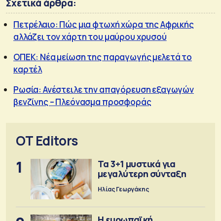
Σχετικά άρθρα:
Πετρέλαιο: Πώς μια φτωχή χώρα της Αφρικής
αλλάζει τον χάρτη του μαύρου χρυσού
ΟΠΕΚ: Νέα μείωση της παραγωγής μελετά το
καρτέλ
Ρωσία: Ανέστειλε την απαγόρευση εξαγωγών
βενζίνης – Πλεόνασμα προσφοράς
OT Editors
1
Τα 3+1 μυστικά για
μεγαλύτερη σύνταξη
Ηλίας Γεωργάκης
Η ευρωπαϊκή