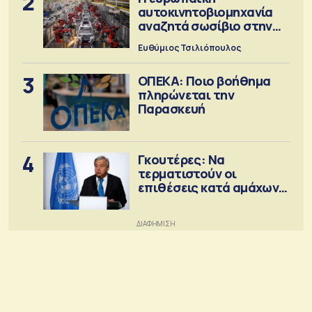
2
αυτοκινητοβιομηχανία
αναζητά σωσίβιο στην
Κίνα
Ευθύμιος Τσιλιόπουλος
3
ΟΠΕΚΑ: Ποιο βοήθημα
πληρώνεται την
Παρασκευή
4
Γκουτέρες: Να
τερματιστούν οι
επιθέσεις κατά αμάχων
σε Ουκρανία και Ρωσία