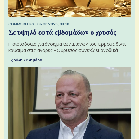
COMMODITIES
06.08.2026, 09:18
Σε υψηλό εφτά εβδομάδων ο χρυσός
Η αισιοδοξία για άνοιγμα των Στενών του Ορμούζ δίνει
καύσιμα στις αγορές - Ο χρυσός συνεχίζει ανοδικά
Τζούλη Καλημέρη