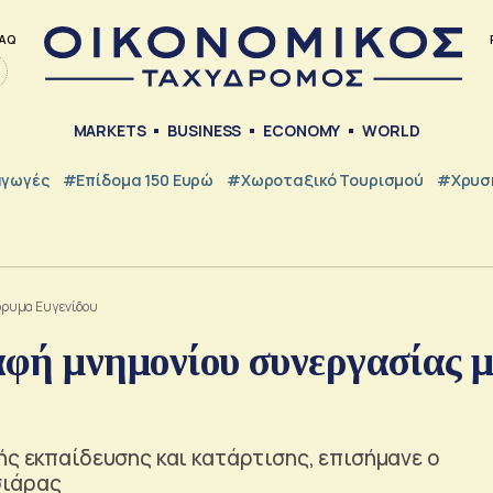
AQ
MARKETS
BUSINESS
ECONOMY
WORLD
γωγές
#Επίδομα 150 Ευρώ
#Χωροταξικό Τουρισμού
#Χρυσή
δρυμα Ευγενίδου
ή μνημονίου συνεργασίας μ
ής εκπαίδευσης και κατάρτισης, επισήμανε ο
σιάρας