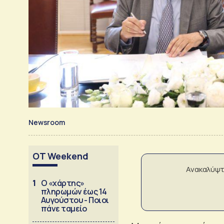
Newsroom
OT Weekend
Ανακαλύψτ
1
Ο «χάρτης»
πληρωμών έως 14
Αυγούστου - Ποιοι
πάνε ταμείο