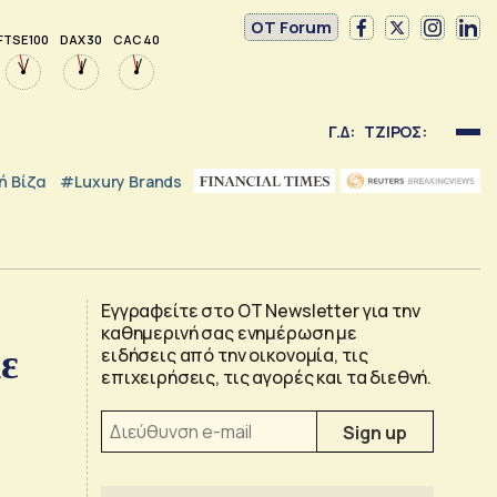
OT Forum
FTSE 100
DAX 30
CAC 40
Γ.Δ:
ΤΖΙΡΟΣ:
 Βίζα
#luxury Brands
Εγγραφείτε στο OT Newsletter για την
καθημερινή σας ενημέρωση με
ε
ειδήσεις από την οικονομία, τις
επιχειρήσεις, τις αγορές και τα διεθνή.