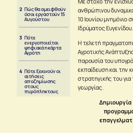
Με στόχο την ενίσχυ
2
Πώς θα αμειφθούν
ανθρώπινου δυναμικ
όσοι εργαστούν 15
10 Ιουνίου μνημόνιο
Αυγούστου
Ιδρύματος Ευγενίδου
3
Πότε
Η τελετή πραγματοπο
ενεργοποιείται
ψηφιακά η κάρτα
Αγροτικής Ανάπτυξης
Αγρότη
παρουσία του υπογρά
εκπαίδευση και την 
4
Πότε ξεκινούν οι
αιτήσεις
στρατηγικής του για
αποζημίωσης
στους
γεωργίας.
πυρόπληκτους
Δημιουργία
προγραμμά
επαγγελματ