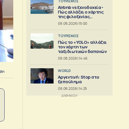
ΤΟΥΡΙΣΜΟΣ
Airbnb vs ξενοδοχεία -
Πώς αλλάζει ο χάρτης
της φιλοξενίας
[γραφήματα]
08.08.2026 | 15:00
ΤΟΥΡΙΣΜΟΣ
Πώς το «YOLO» αλλάζει
τον χάρτη των
ταξιδιωτικών δαπανών
08.08.2026 | 14:46
WORLD
dIn
Αργεντινή: Stop στο
ξεπούλημα
08.08.2026 | 14:25