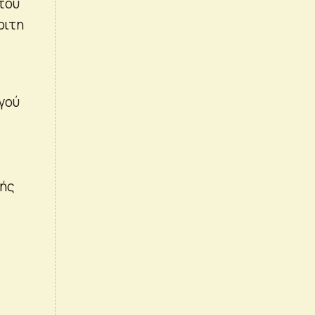
του
ριτη
γού
κής