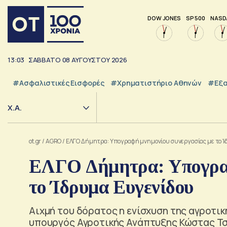
DOW JONES
SP 500
NASD
13:04
ΣΑΒΒΑΤΟ
08
ΑΥΓΟΥΣΤΟΥ
2026
#Ασφαλιστικές Εισφορές
#Χρηματιστήριο Αθηνών
#εξα
Χ.Α.
ot.gr
/
AGRO
/
ΕΛΓΟ Δήμητρα: Υπογραφή μνημονίου συνεργασίας με το Ί
ΕΛΓΟ Δήμητρα: Υπογραφ
το Ίδρυμα Ευγενίδου
Αιχμή του δόρατος η ενίσχυση της αγροτικ
υπουργός Αγροτικής Ανάπτυξης Κώστας Τ