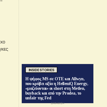
όχο
γκες
INSIDE STORIES
Η ψήφος MS σε ΟΤΕ και Allwyn,
που κρύβει αξία η HelleniQ Energy,
«μαζεύονται» οι short στη Metlen,
buyback και από την Prodea, το
unfair της Fed