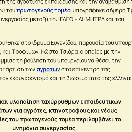
ση της αγροτικής εκπαίδευσης και την αναβάθμιση 
ού του
πρωτογενούς τομέα
, υπογράφηκε σήμερα Τ
 συνεργασίας μεταξύ του ΕΛΓΟ – ΔΗΜΗΤΡΑ και του
.
ιήθηκε στο ίδρυμα Ευγενίδου, παρουσία του υπουρ
 και Τροφίμων, Κώστα Τσιάρα, ο οποίος με την
μμισε τη βούληση του υπουργείου να θέσει την
κατάρτιση των
αγροτών
στο επίκεντρο της
 τον εκσυγχρονισμό και τη βιωσιμότητα της ελληνι
 και υλοποίηση ταχύρρυθμων εκπαιδευτικών
των για αγρότες, κτηνοτρόφους και νέους
ίες του πρωτογενούς τομέα περιλαμβάνει το
μνημόνιο συνεργασίας