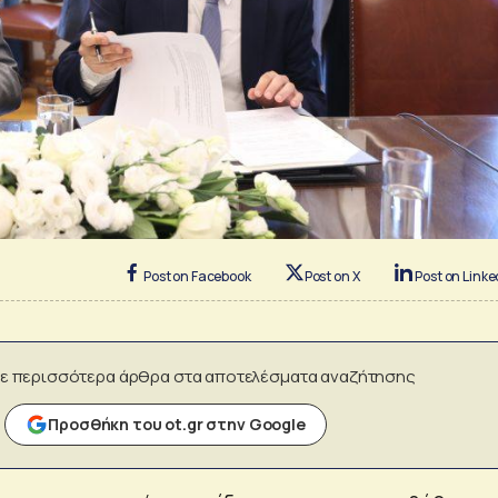
Post on Facebook
Post on X
Post on Linke
ε περισσότερα άρθρα στα αποτελέσματα αναζήτησης
Προσθήκη του ot.gr στην Google