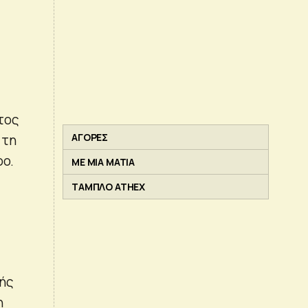
τος
ΑΓΟΡΕΣ
 τη
ρο.
ΜΕ ΜΙΑ ΜΑΤΙΑ
ΤΑΜΠΛΟ ATHEX
κής
η