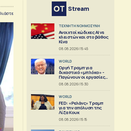
Stream
λιάστε
TΕΧΝΗΤΗ ΝΟΗΜΟΣΥΝΗ
Ανοιχτοί κώδικες AI vs
κλειστών και στο βάθος
Κίνα
08.08.2026 | 15:45
WORLD
Οργή Τραμπ για
δικαστικό «μπλόκο» -
Παγώνουν οι εργασίες
στη νέα αίθουσα
08.08.2026 | 15:30
δεξιώσεων
WORLD
FED: «Ρελάνς» Τραμπ
για την απόλυση της
Λίζα Κουκ
08.08.2026 | 15:15