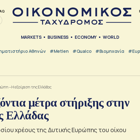
AQ
MARKETS
BUSINESS
ECONOMY
WORLD
ηματιστήριο Αθηνών
#metlen
#Qualco
#Βιομηχανία
#Ευ
ρώπη – Η εξαίρεση της Ελλάδας
ζόντια μέτρα στήριξης στην
ς Ελλάδας
οσίου χρέους της Δυτικής Ευρώπης του οίκου