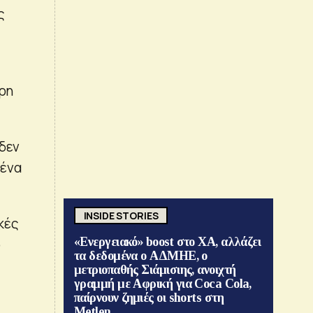
ς
ρη
 δεν
μένα
INSIDE STORIES
κές
«Ενεργειακό» boost στο ΧΑ, αλλάζει
ο
τα δεδομένα ο ΑΔΜΗΕ, ο
μετριοπαθής Σιάμισιης, ανοιχτή
γραμμή με Αφρική για Coca Cola,
παίρνουν ζημιές οι shorts στη
Metlen