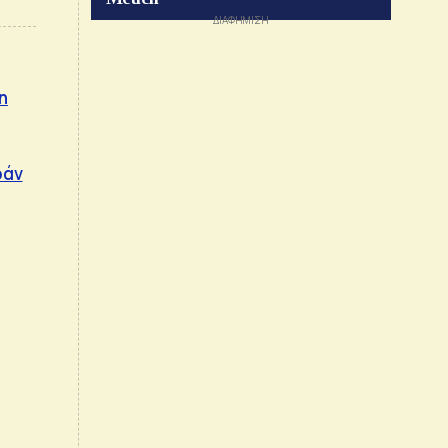
η
ράν