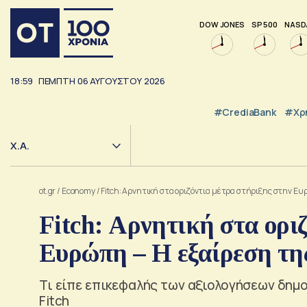
DOW JONES
SP 500
NASD
18:59
ΠΕΜΠΤΗ
06
ΑΥΓΟΥΣΤΟΥ
2026
#CrediaBank
#Χρ
Χ.Α.
ot.gr
/
Economy
/
Fitch: Αρνητική στα οριζόντια μέτρα στήριξης στην Ευ
Fitch: Αρνητική στα ορι
Ευρώπη – Η εξαίρεση τη
Τι είπε επικεφαλής των αξιολογήσεων δημ
Fitch