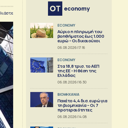
economy
λιάστε
ECONOMY
Αύριο η πληρωμή του
βοηθήματος έως 1.000
ευρώ – Oι δικαιούχοι
06.08.2026 | 17:16
ECONOMY
Στα 18,8 τρισ. το ΑΕΠ
της ΕΕ - Η θέση της
Ελλάδας
06.08.2026 | 16:30
ΒΙΟΜΗΧΑΝΙΑ
Πακέτο 4,4 δισ. ευρώ για
τη βιομηχανία – Οι 7
προτεραιότητες
06.08.2026 | 14:08