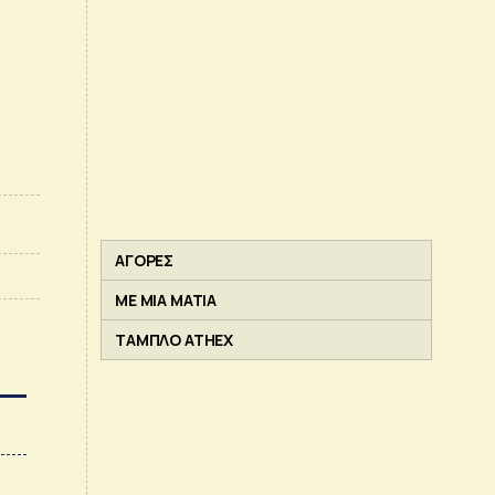
ΑΓΟΡΕΣ
ΜΕ ΜΙΑ ΜΑΤΙΑ
ΤΑΜΠΛΟ ATHEX