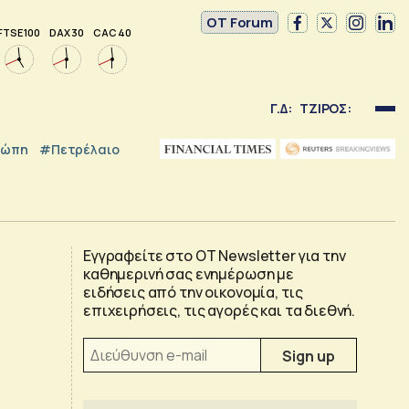
OT Forum
FTSE 100
DAX 30
CAC 40
Γ.Δ:
ΤΖΙΡΟΣ:
ρώπη
#Πετρέλαιο
Εγγραφείτε στο OT Newsletter για την
καθημερινή σας ενημέρωση με
ειδήσεις από την οικονομία, τις
επιχειρήσεις, τις αγορές και τα διεθνή.