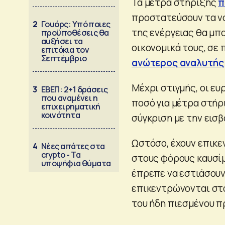
Τα μέτρα στήριξης
π
προστατεύσουν τα νο
2
Γουόρς: Υπό ποιες
της ενέργειας θα μπ
προϋποθέσεις θα
αυξήσει τα
οικονομικά τους, σε
επιτόκια τον
Σεπτέμβριο
ανώτερος αναλυτής
Μέχρι στιγμής, οι ε
3
ΕΒΕΠ: 2+1 δράσεις
που αναμένει η
ποσό για μέτρα στήρι
επιχειρηματική
κοινότητα
σύγκριση με την εισβ
Ωστόσο, έχουν επικε
4
Νέες απάτες στα
crypto - Τα
στους φόρους καυσίμ
υποψήφια θύματα
έπρεπε να εστιάσουν
επικεντρώνονται στα
του ήδη πιεσμένου π