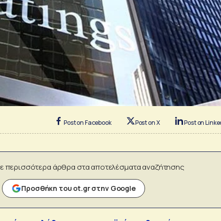
Post on Facebook
Post on X
Post on Linke
ε περισσότερα άρθρα στα αποτελέσματα αναζήτησης
Προσθήκη του ot.gr στην Google