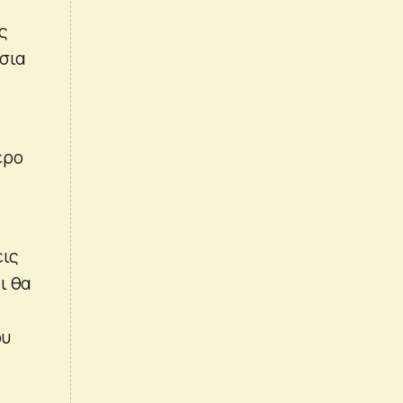
ς
σια
ερο
εις
ι θα
ου