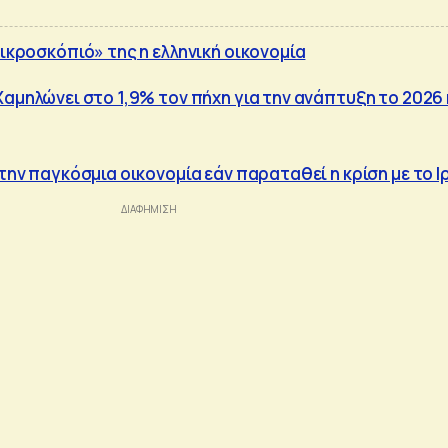
μικροσκόπιό» της η ελληνική οικονομία
Χαμηλώνει στο 1,9% τον πήχη για την ανάπτυξη το 2026 
 την παγκόσμια οικονομία εάν παραταθεί η κρίση με το Ι