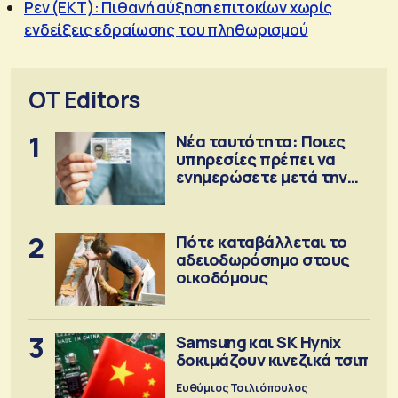
Ρεν (ΕΚΤ): Πιθανή αύξηση επιτοκίων χωρίς
ενδείξεις εδραίωσης του πληθωρισμού
OT Editors
1
Νέα ταυτότητα: Ποιες
υπηρεσίες πρέπει να
ενημερώσετε μετά την
έκδοση
2
Πότε καταβάλλεται το
αδειοδωρόσημο στους
οικοδόμους
3
Samsung και SK Hynix
δοκιμάζουν κινεζικά τσιπ
Ευθύμιος Τσιλιόπουλος