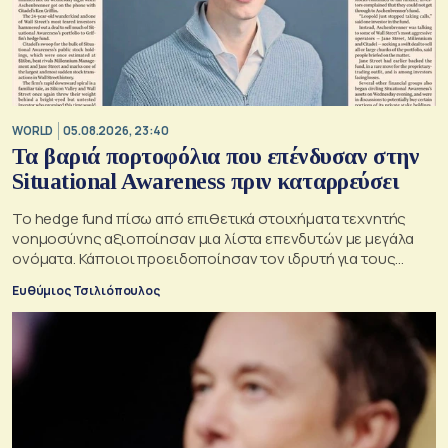
WORLD
05.08.2026, 23:40
Τα βαριά πορτοφόλια που επένδυσαν στην
Situational Awareness πριν καταρρεύσει
Το hedge fund πίσω από επιθετικά στοιχήματα τεχνητής
νοημοσύνης αξιοποίησαν μια λίστα επενδυτών με μεγάλα
ονόματα. Κάποιοι προειδοποίησαν τον ιδρυτή για τους
κινδύνους του μεγάλου δανεισμού
Ευθύμιος Τσιλιόπουλος