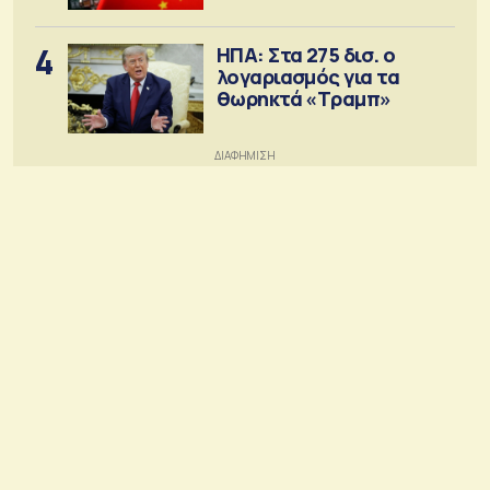
4
ΗΠΑ: Στα 275 δισ. ο
λογαριασμός για τα
θωρηκτά «Τραμπ»