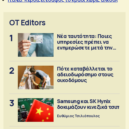
OT Editors
1
Νέα ταυτότητα: Ποιες
υπηρεσίες πρέπει να
ενημερώσετε μετά την
έκδοση
2
Πότε καταβάλλεται το
αδειοδωρόσημο στους
οικοδόμους
3
Samsung και SK Hynix
δοκιμάζουν κινεζικά τσιπ
Ευθύμιος Τσιλιόπουλος