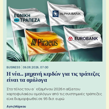
BUSINESS
06.08.2026, 07:00
Η νέα... μηχανή κερδών για τις τράπεζες
είναι τα ομόλογα
Στο τέλος του α΄ εξαμήνου 2026 η αξία του
χαρτοφυλακίου ομολόγων από τις συστημικές τράπεζες
είχε διαμορφωθεί σε 95 δισ. ευρώ
Αγης Μάρκου