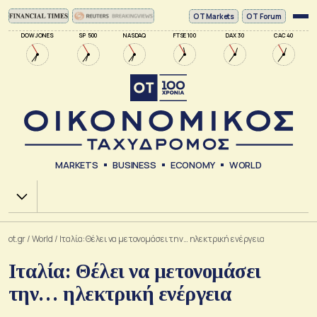
ΟΤ Markets
OT Forum
DOW JONES
SP 500
NASDAQ
FTSE 100
DAX 30
CAC 40
MARKETS
BUSINESS
ECONOMY
WORLD
Χ.Α.
ot.gr
/
World
/
Ιταλία: Θέλει να μετονομάσει την… ηλεκτρική ενέργεια
Ιταλία: Θέλει να μετονομάσει
την… ηλεκτρική ενέργεια