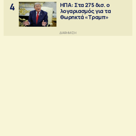
4
ΗΠΑ: Στα 275 δισ. ο
λογαριασμός για τα
θωρηκτά «Τραμπ»