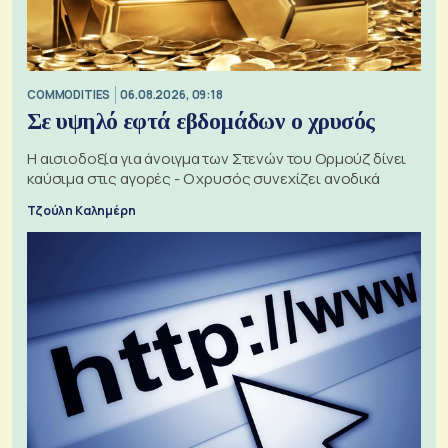
COMMODITIES
06.08.2026, 09:18
Σε υψηλό εφτά εβδομάδων ο χρυσός
Η αισιοδοξία για άνοιγμα των Στενών του Ορμούζ δίνει
καύσιμα στις αγορές - Ο χρυσός συνεχίζει ανοδικά
Τζούλη Καλημέρη