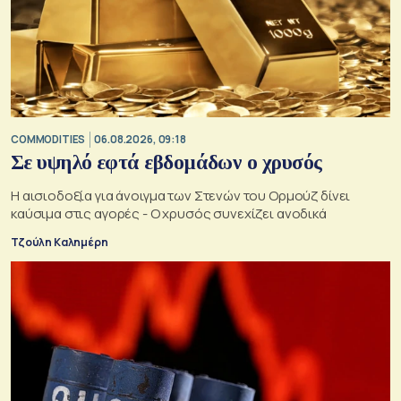
COMMODITIES
06.08.2026, 09:18
Σε υψηλό εφτά εβδομάδων ο χρυσός
Η αισιοδοξία για άνοιγμα των Στενών του Ορμούζ δίνει
καύσιμα στις αγορές - Ο χρυσός συνεχίζει ανοδικά
Τζούλη Καλημέρη