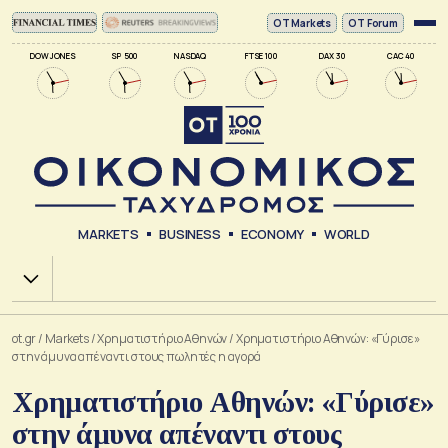
ΟΤ Markets
OT Forum
DOW JONES
SP 500
NASDAQ
FTSE 100
DAX 30
CAC 40
MARKETS
BUSINESS
ECONOMY
WORLD
Χ.Α.
ot.gr
/
Markets
/
Xρηματιστήριο Αθηνών
/
Χρηματιστήριο Αθηνών: «Γύρισε»
στην άμυνα απέναντι στους πωλητές η αγορά
Χρηματιστήριο Αθηνών: «Γύρισε»
στην άμυνα απέναντι στους