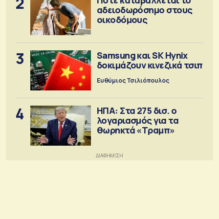
2
αδειοδωρόσημο στους
οικοδόμους
3
Samsung και SK Hynix
δοκιμάζουν κινεζικά τσιπ
Ευθύμιος Τσιλιόπουλος
4
ΗΠΑ: Στα 275 δισ. ο
λογαριασμός για τα
θωρηκτά «Τραμπ»