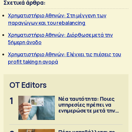
Σχετικά άρθρα:
Χρηματιστήριο Αθηνών: Στη μέγγενη των
παραγώγων και του rebalancing
Χρηματιστήριο Αθηνών: Διόρθωσε μετά την
5ήμερη άνοδο
Χρηματιστήριο Αθηνών: Ελέγχει τις πιέσεις του
profit taking η αγορά
OT Editors
1
Νέα ταυτότητα: Ποιες
υπηρεσίες πρέπει να
ενημερώσετε μετά την
έκδοση
Πότε καταβάλλεται το