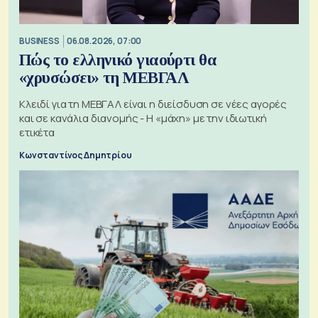
BUSINESS
06.08.2026, 07:00
Πώς το ελληνικό γιαούρτι θα
«χρυσώσει» τη ΜΕΒΓΑΛ
Κλειδί για τη ΜΕΒΓΑΛ είναι η διείσδυση σε νέες αγορές
και σε κανάλια διανομής - Η «μάχη» με την ιδιωτική
ετικέτα
Κωνσταντίνος Δημητρίου