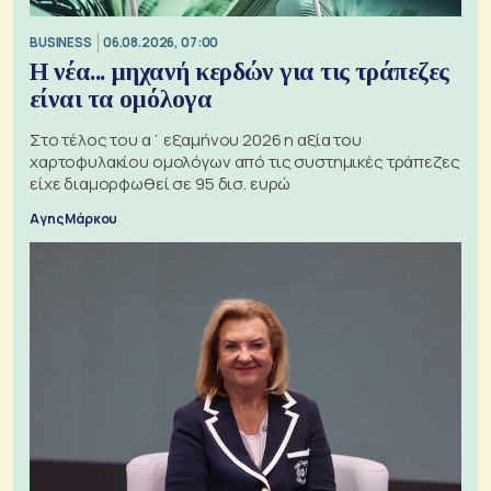
BUSINESS
06.08.2026, 07:00
Η νέα... μηχανή κερδών για τις τράπεζες
είναι τα ομόλογα
Στο τέλος του α΄ εξαμήνου 2026 η αξία του
χαρτοφυλακίου ομολόγων από τις συστημικές τράπεζες
είχε διαμορφωθεί σε 95 δισ. ευρώ
Αγης Μάρκου