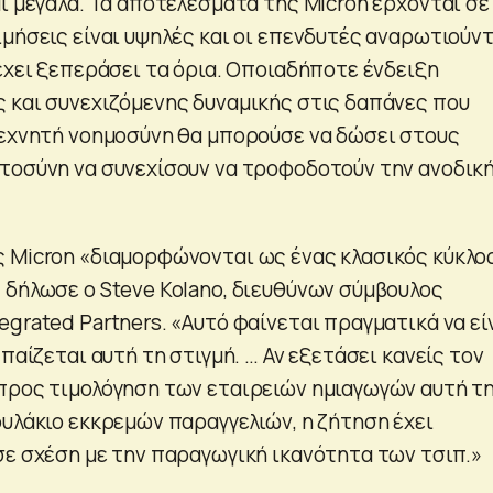
ι μεγάλα. Τα αποτελέσματα της Micron έρχονται σε
ιμήσεις είναι υψηλές και οι επενδυτές αναρωτιούντ
έχει ξεπεράσει τα όρια. Οποιαδήποτε ένδειξη
 και συνεχιζόμενης δυναμικής στις δαπάνες που
τεχνητή νοημοσύνη θα μπορούσε να δώσει στους
τοσύνη να συνεχίσουν να τροφοδοτούν την ανοδικ
 Micron «διαμορφώνονται ως ένας κλασικός κύκλο
 δήλωσε ο Steve Kolano, διευθύνων σύμβουλος
grated Partners. «Αυτό φαίνεται πραγματικά να εί
 παίζεται αυτή τη στιγμή. … Αν εξετάσει κανείς τον
προς τιμολόγηση των εταιρειών ημιαγωγών αυτή τ
φυλάκιο εκκρεμών παραγγελιών, η ζήτηση έχει
σε σχέση με την παραγωγική ικανότητα των τσιπ.»