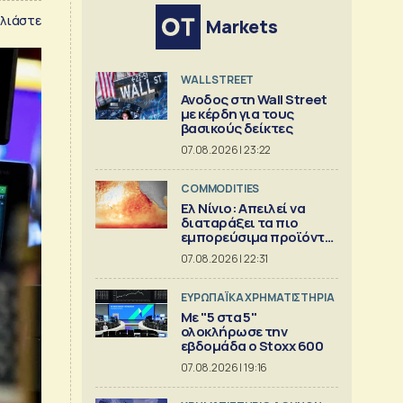
λιάστε
Markets
WALL STREET
Ανοδος στη Wall Street
με κέρδη για τους
βασικούς δείκτες
07.08.2026 | 23:22
COMMODITIES
Ελ Νίνιο: Απειλεί να
διαταράξει τα πιο
εμπορεύσιμα προϊόντα
στον κόσμο
07.08.2026 | 22:31
ΕΥΡΩΠΑΪΚΑ ΧΡΗΜΑΤΙΣΤΗΡΙΑ
Με "5 στα 5"
ολοκλήρωσε την
εβδομάδα ο Stoxx 600
07.08.2026 | 19:16