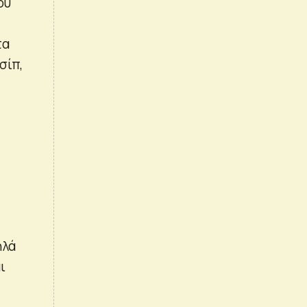
ου
τα
σίπ,
ηλά
ι