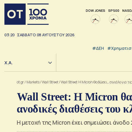
DOW JONES
SP 500
NASD
03:20
ΣΑΒΒΑΤΟ
08
ΑΥΓΟΥΣΤΟΥ
2026
#ΔΕΗ
#Χρηματισ
Χ.Α.
ot.gr
/
Markets
/
Wall Street
/
Wall Street: Η Μicron θα δώσει… σινιάλο για 
Wall Street: Η Μicron θα
ανοδικές διαθέσεις του 
Η μετοχή της Micron έχει σημειώσει άνοδο 