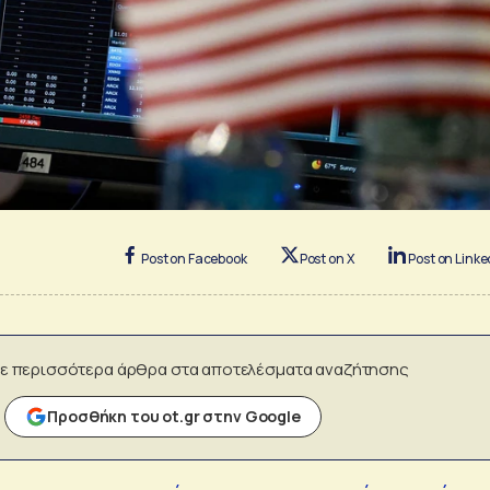
Post on Facebook
Post on X
Post on Linke
ε περισσότερα άρθρα στα αποτελέσματα αναζήτησης
Προσθήκη του ot.gr στην Google