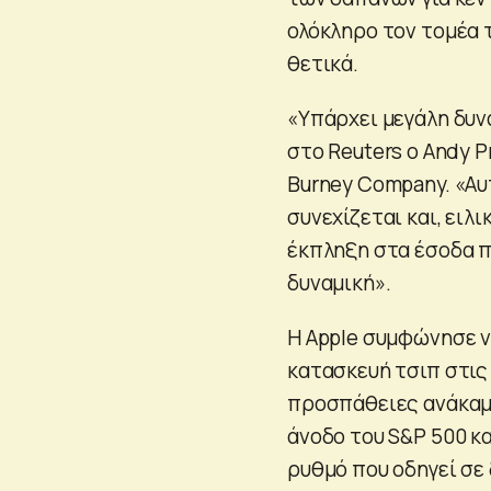
ολόκληρο τον τομέα 
θετικά.
«Υπάρχει μεγάλη δυν
στο Reuters ο ⁠Andy 
Burney Company. «Αυ
συνεχίζεται και, ειλ
έκπληξη στα έσοδα π
δυναμική».
Η Apple συμφώνησε να
κατασκευή τσιπ στις 
προσπάθειες ανάκαμ
άνοδο του S&P 500 κα
ρυθμό που οδηγεί σε