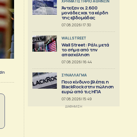
XΡΗΜΑΤΙΣΤΗΡΙΟ ΑΘΗΝΩΝ
Άντεξαν οι 2.600
μονάδες και τα κέρδη
της εβδομάδας
07.08.2026 | 17:30
WALL STREET
Wall Street: Ράλι μετά
το σήμα από την
απασχόληση
07.08.2026 | 16:44
dIn
ΣΥΝΑΛΛΑΓΜΑ
Ποιο κίνδυνο βλέπει η
BlackRock στην πώληση
ευρώ από τις ΗΠΑ
07.08.2026 | 15:49