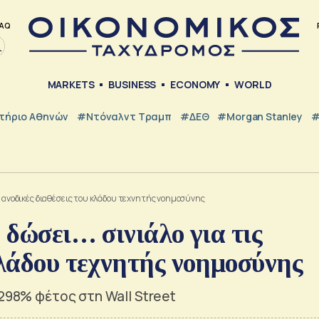
AQ
MARKETS
BUSINESS
ECONOMY
WORLD
τήριο Αθηνών
#Ντόναλντ Τραμπ
#ΔΕΘ
#Morgan Stanley
#
τις ανοδικές διαθέσεις του κλάδου τεχνητής νοημοσύνης
 δώσει… σινιάλο για τις
κλάδου τεχνητής νοημοσύνης
298% φέτος στη Wall Street