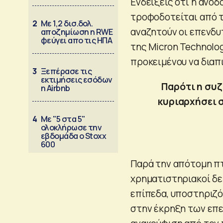
Eνδείξεις ότι η άνοδ
τροφοδοτείται από τ
2
Με 1,2 δισ.δολ.
αναζητούν οι επενδυ
αποζημίωση η RWE
φεύγει απο τις ΗΠΑ
της Micron Technolo
προκειμένου να διαπ
3
Ξεπέρασε τις
εκτιμήσεις εσόδων
Παρότι η συζ
η Airbnb
κυριαρχήσει σ
4
Με "5 στα 5"
ολοκλήρωσε την
εβδομάδα ο Stoxx
600
Παρά την απότομη πτ
χρηματιστηριακοί δε
επίπεδα, υποστηριζό
στην έκρηξη των επε