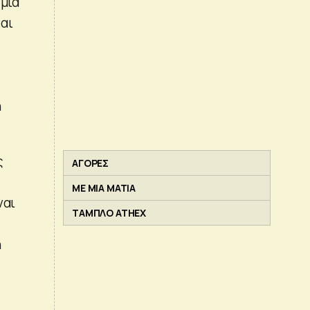
 μια
αι
ή
ς
ΑΓΟΡΕΣ
ΜΕ ΜΙΑ ΜΑΤΙΑ
ναι
ΤΑΜΠΛΟ ATHEX
η