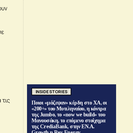
ουν
σε
ν
INSIDE STORIES
 τις
Ποιοι «μάζεψαν» κέρδη στο ΧΑ, οι
«200+» του Μυτιληναίου, η κόντρα
της Jumbo, το «now we build» του
Μανουσάκη, το επόμενο στοίχημα
της CrediaBank, στην ΕΝ.Α.
Growth η Rev Energy