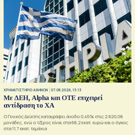
XΡΗΜΑΤΙΣΤΗΡΙΟ ΑΘΗΝΩΝ
07.08.2026, 13:13
Με ΔΕΗ, Alpha και ΟΤΕ επιχειρεί
αντίδραση το ΧΑ
Ο Γενικός Δείκτης καταγράφει άνοδο 0,45% στις 2.620,08
μονάδες, ενώ ο τζίρος είναι στα 68,2 εκατ. ευρώ και ο όγκος
στα 11,7 εκατ. τεμάχια