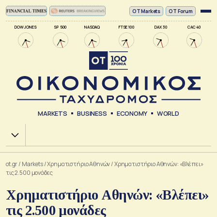
ΟΤ Markets
OT Forum
DOW JONES
SP 500
NASDAQ
FTSE 100
DAX 30
CAC 40
MARKETS
BUSINESS
ECONOMY
WORLD
Χ.Α.
ot.gr
/
Markets
/
Xρηματιστήριο Αθηνών
/
Χρηματιστήριο Αθηνών: «Βλέπει»
τις 2.500 μονάδες
Χρηματιστήριο Αθηνών: «Βλέπει»
τις 2.500 μονάδες