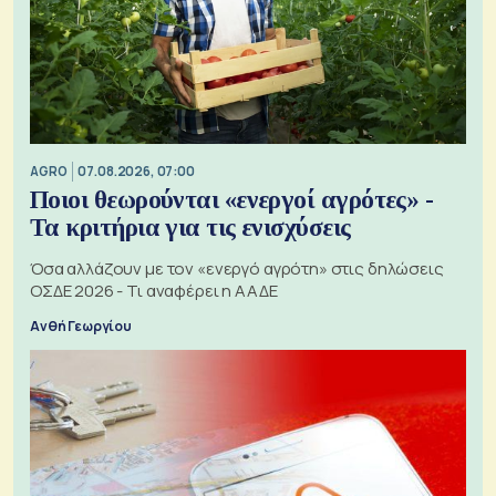
AGRO
07.08.2026, 07:00
Ποιοι θεωρούνται «ενεργοί αγρότες» -
Τα κριτήρια για τις ενισχύσεις
Όσα αλλάζουν με τον «ενεργό αγρότη» στις δηλώσεις
ΟΣΔΕ 2026 - Τι αναφέρει η ΑΑΔΕ
Ανθή Γεωργίου