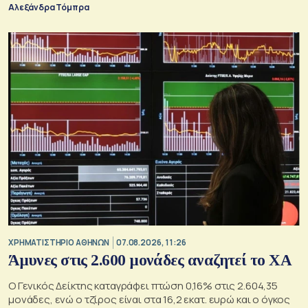
Αλεξάνδρα Τόμπρα
XΡΗΜΑΤΙΣΤΗΡΙΟ ΑΘΗΝΩΝ
07.08.2026, 11:26
Άμυνες στις 2.600 μονάδες αναζητεί το ΧΑ
Ο Γενικός Δείκτης καταγράφει πτώση 0,16% στις 2.604,35
μονάδες, ενώ ο τζίρος είναι στα 16,2 εκατ. ευρώ και ο όγκος