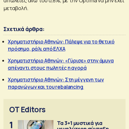
απώλειες άνω του 0,8%, με την Optima να μην έχει
μεταβολή.
Σχετικά άρθρα:
Χρηματιστήριο Αθηνών: Πάλεψε για το θετικό
πρόσημο, ράλι από ΕΛΧΑ
Χρηματιστήριο Αθηνών: «Γύρισε» στην άμυνα
απέναντι στους πωλητές η αγορά
Χρηματιστήριο Αθηνών: Στη μέγγενη των
παραγώγων και του rebalancing
OT Editors
1
Τα 3+1 μυστικά για
μεγαλύτερη σύνταξη