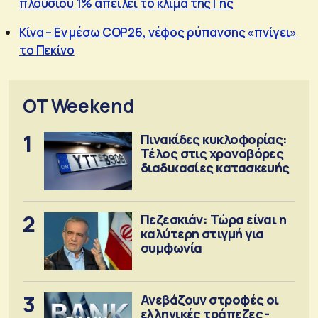
πλούσιου 1% απειλεί το κλίμα της Γης
Κίνα – Εν μέσω COP26, νέφος ρύπανσης «πνίγει»
το Πεκίνο
OT Weekend
1
Πινακίδες κυκλοφορίας:
Τέλος στις χρονοβόρες
διαδικασίες κατασκευής
2
Πεζεσκιάν: Τώρα είναι η
καλύτερη στιγμή για
συμφωνία
3
Ανεβάζουν στροφές οι
ελληνικές τράπεζες -