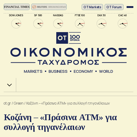
ΟΤ Markets
OT Forum
DOW JONES
SP 500
NASDAQ
FTSE 100
DAX 30
CAC 40
MARKETS
BUSINESS
ECONOMY
WORLD
Χ.Α.
ot.gr
/
Green
/
Κοζάνη – «Πράσινα ΑΤΜ» για συλλογή τηγανέλαιων
Κοζάνη – «Πράσινα ΑΤΜ» για
συλλογή τηγανέλαιων