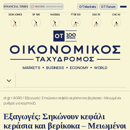
ΟΤ Markets
OT Forum
DOW JONES
SP 500
NASDAQ
FTSE 100
DAX 30
CAC 40
MARKETS
BUSINESS
ECONOMY
WORLD
Χ.Α.
ot.gr
/
AGRO
/
Εξαγωγές: Σηκώνουν κεφάλι κεράσια και βερίκοκα – Μειωμένοι
ρυθμοί για καρπούζι
Εξαγωγές: Σηκώνουν κεφάλι
κεράσια και βερίκοκα – Μειωμένοι