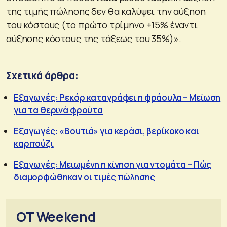
της τιμής πώλησης δεν θα καλύψει την αύξηση
του κόστους (το πρώτο τρίμηνο +15% έναντι
αύξησης κόστους της τάξεως του 35%)».
Σχετικά άρθρα:
Εξαγωγές: Ρεκόρ καταγράφει η φράουλα – Μείωση
για τα θερινά φρούτα
Εξαγωγές: «Βουτιά» για κεράσι, βερίκοκο και
καρπούζι
Εξαγωγές: Μειωμένη η κίνηση για ντομάτα – Πώς
διαμορφώθηκαν οι τιμές πώλησης
OT Weekend