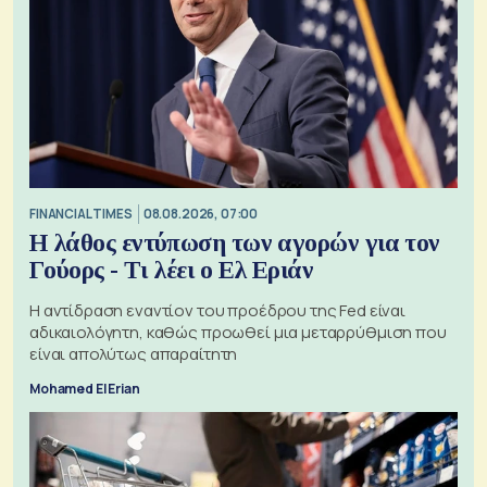
FINANCIAL TIMES
08.08.2026, 07:00
Η λάθος εντύπωση των αγορών για τον
Γούορς - Τι λέει ο Ελ Εριάν
Η αντίδραση εναντίον του προέδρου της Fed είναι
αδικαιολόγητη, καθώς προωθεί μια μεταρρύθμιση που
είναι απολύτως απαραίτητη
Mohamed El Erian