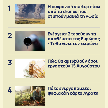
1
Η ουκρανική startup πίσω
από τα drones που
χτυπούν βαθιά τη Ρωσία
2
Ενέργεια: Στερεύουν τα
αποθέματα της Ευρώπης
- Τι θα γίνει τον χειμώνα
3
Πώς θα αμειφθούν όσοι
εργαστούν 15 Αυγούστου
4
Πότε ενεργοποιείται
ψηφιακά η κάρτα Αγρότη