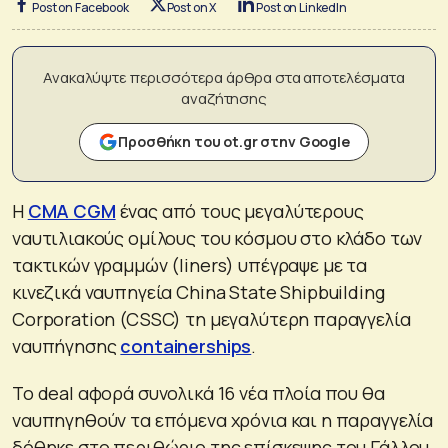
Post on Facebook
Post on X
Post on LinkedIn
Ανακαλύψτε περισσότερα άρθρα στα αποτελέσματα
αναζήτησης
Προσθήκη του ot.gr στην Google
Η
CMA CGM
ένας από τους μεγαλύτερους
ναυτιλιακούς ομίλους του κόσμου στο κλάδο των
τακτικών γραμμών (liners) υπέγραψε με τα
κινεζικά ναυπηγεία China State Shipbuilding
Corporation (CSSC) τη μεγαλύτερη παραγγελία
ναυπήγησης
containerships
.
Το deal αφορά συνολικά 16 νέα πλοία που θα
ναυπηγηθούν τα επόμενα χρόνια και η παραγγελία
δόθηκε στο περιθώριο της επίσκεψης του Γάλλου