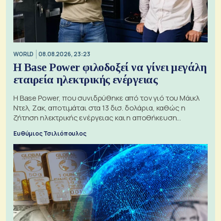
WORLD
08.08.2026, 23:23
Η Base Power φιλοδοξεί να γίνει μεγάλη
εταιρεία ηλεκτρικής ενέργειας
Η Base Power, που συνιδρύθηκε από τον γιό του Μάικλ
Ντελ, Ζακ, αποτιμάται στα 13 δισ. δολάρια, καθώς η
ζήτηση ηλεκτρικής ενέργειας και η αποθήκευση
μπαταριών αυξάνονται
Ευθύμιος Τσιλιόπουλος