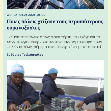
WORLD
09.08.2026, 08:00
Ποιες πόλεις χτίζουν τους περισσότερους
ουρανοξύστες
Ενώ κάποτε πόλεις όπως η Νέα Υόρκη, το Σικάγο και το
Χονγκ Κονγκ κυριαρχούσαν στην παγκόσμια κούρσα των
ψηλών κτιρίων, σήμερα το επίκεντρο έχει μετατοπιστεί
προς την Ασία
Ευθύμιος Τσιλιόπουλος