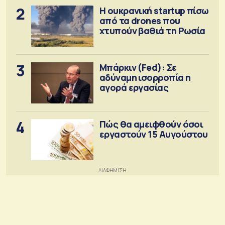
2
Η ουκρανική startup πίσω
από τα drones που
χτυπούν βαθιά τη Ρωσία
3
Μπάρκιν (Fed): Σε
αδύναμη ισορροπία η
αγορά εργασίας
4
Πώς θα αμειφθούν όσοι
εργαστούν 15 Αυγούστου