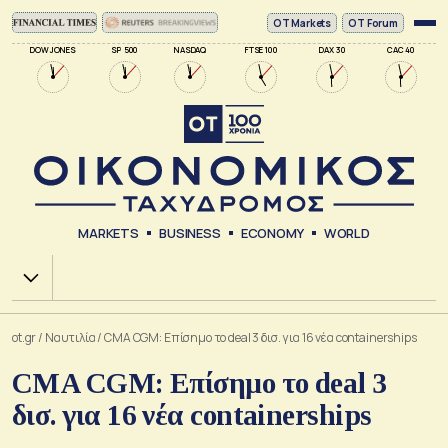
ΟΤ Markets
OT Forum
DOW JONES
SP 500
NASDAQ
FTSE 100
DAX 30
CAC 40
MARKETS
BUSINESS
ECONOMY
WORLD
Χ.Α.
ot.gr
/
Ναυτιλία
/
CMA CGM: Επίσημο το deal 3 δισ. για 16 νέα containerships
CMA CGM: Επίσημο το deal 3
δισ. για 16 νέα containerships