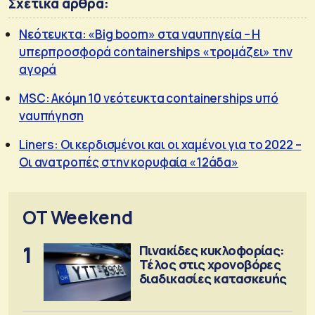
Σχετικά άρθρα:
Νεότευκτα: «Big boom» στα ναυπηγεία – Η
υπερπροσφορά containerships «τρομάζει» την
αγορά
MSC: Ακόμη 10 νεότευκτα containerships υπό
ναυπήγηση
Liners: Οι κερδισμένοι και οι χαμένοι για το 2022 –
Οι ανατροπές στην κορυφαία «12άδα»
OT Weekend
1
Πινακίδες κυκλοφορίας:
Τέλος στις χρονοβόρες
διαδικασίες κατασκευής