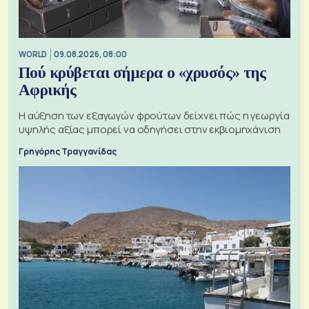
WORLD
09.08.2026, 08:00
Πού κρύβεται σήμερα ο «χρυσός» της
Αφρικής
Η αύξηση των εξαγωγών φρούτων δείχνει πώς η γεωργία
υψηλής αξίας μπορεί να οδηγήσει στην εκβιομηχάνιση
Γρηγόρης Τραγγανίδας