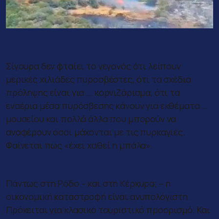
Ποιος φταίει
Σίγουρα δεν φταίει το γεγονός ότι λείπουν
μερικές χιλιάδες πυροσβέστες, ότι τα σχέδια
πρόληψης είναι για … κορνιζάρισμα, ότι τα
εναέρια μέσα πυρόσβεσης κάνουν για εκθέματα …
μουσείου και πολλά άλλα που μπορούν να
αναφέρουν όσοι μάχονται με τις πυρκαγιές.
Φαίνεται πως «έχει χαθεί η μπάλα».
Τουρισμός
Πάντως στη Ρόδο – και στη Κέρκυρα; – η
οικονομική καταστροφή είναι ανυπολόγιστη.
Πρόκειται για κλασικό τουριστικό προορισμό. Και