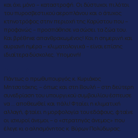
και όχι μόνο – καταστροφή. Οι δύστυχοι πιλότοι
του πυροσβεστικού αεροπλάνου και ο άτυχος
κτηνοτρόφος στην περιοχή της Καρύστου που –
προφανώς – προσπάθησε να σώσει τα ζώα του.
Και βρέθηκε απανθρακωμένος! Και η σημερινή και
αυριανή ημέρα – κλιματολογικά – είναι επίσης
ιδιαίτερα δύσκολες. Υπομονή!
Αποθέωση
Πάντως ο πρωθυπουργός κ. Κυριάκος
Μητσοτάκης, – όπως και στη Βουλή – στη δεύτερη
συνεδρίαση του υπουργικού συμβουλίου έσπευσε
να … αποθεωθεί και πάλι! Φταίει η κλιματική
αλλαγή, φταίει η μορφολογία του εδάφους, φταίνε
οι ισχυροί άνεμοι – ο «στρατηγός άνεμος» που
έλεγε κι ο αλησμόνητος κ. Βύρων Πολύδωρας.