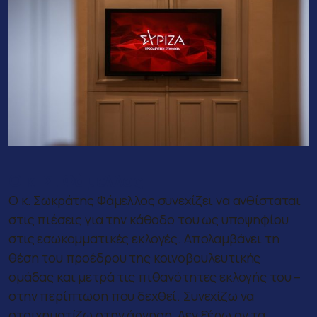
Ο κ. Σ. Φάμελλος
Ο κ. Σωκράτης Φάμελλος συνεχίζει να ανθίσταται
στις πιέσεις για την κάθοδο του ως υποψηφίου
στις εσωκομματικές εκλογές. Απολαμβάνει τη
θέση του προέδρου της κοινοβουλευτικής
ομάδας και μετρά τις πιθανότητες εκλογής του –
στην περίπτωση που δεχθεί. Συνεχίζω να
στοιχηματίζω στην άρνηση. Δεν ξέρω αν τα …