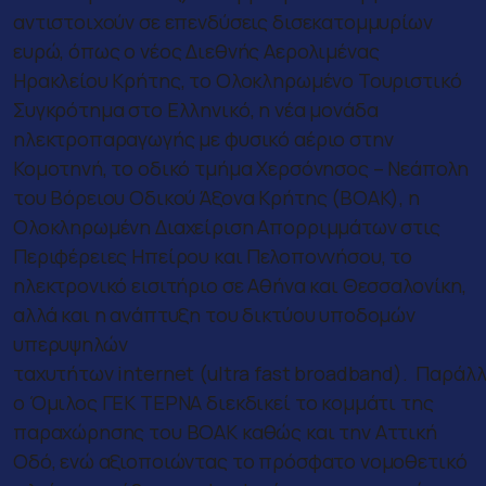
αντιστοιχούν σε επενδύσεις δισεκατομμυρίων
ευρώ, όπως ο νέος Διεθνής Αερολιμένας
Ηρακλείου Κρήτης, το Ολοκληρωμένο Τουριστικό
Συγκρότημα στο Ελληνικό, η νέα μονάδα
ηλεκτροπαραγωγής με φυσικό αέριο στην
Κομοτηνή, το οδικό τμήμα Χερσόνησος – Νεάπολη
του Βόρειου Οδικού Άξονα Κρήτης (ΒΟΑΚ), η
Ολοκληρωμένη Διαχείριση Απορριμμάτων στις
Περιφέρειες Ηπείρου και Πελοποννήσου, το
ηλεκτρονικό εισιτήριο σε Αθήνα και Θεσσαλονίκη,
αλλά και η ανάπτυξη του δικτύου υποδομών
υπερυψηλών
ταχυτήτων internet (ultra fast broadband). Παράλλ
ο Όμιλος ΓΕΚ ΤΕΡΝΑ διεκδικεί το κομμάτι της
παραχώρησης του ΒΟΑΚ καθώς και την Αττική
Οδό, ενώ αξιοποιώντας το πρόσφατο νομοθετικό