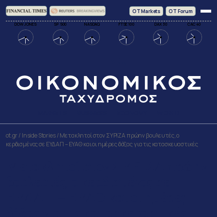
ΟΤ Markets
OT Forum
DOW JONES
SP 500
NASDAQ
FTSE 100
DAX 30
CAC 40
MARKETS
BUSINESS
ECONOMY
WORLD
ot.gr
/
Inside Stories
/
Μετακλητοί στον ΣΥΡΙΖΑ πρώην βουλευτές, ο
κερδισμένος σε ΕΥΔΑΠ – ΕΥΑΘ και οι ημέρες δόξας για τις κατασκευαστικές
Μετακλητοί στον ΣΥΡΙΖΑ πρώην
βουλευτές, ο κερδισμένος σε
ΕΥΔΑΠ – ΕΥΑΘ και οι ημέρες
δόξας για τις κατασκευαστικές