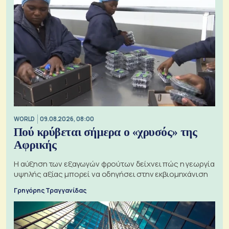
WORLD
09.08.2026, 08:00
Πού κρύβεται σήμερα ο «χρυσός» της
Αφρικής
Η αύξηση των εξαγωγών φρούτων δείχνει πώς η γεωργία
υψηλής αξίας μπορεί να οδηγήσει στην εκβιομηχάνιση
Γρηγόρης Τραγγανίδας