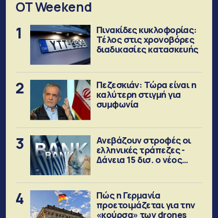
OT Weekend
1
Πινακίδες κυκλοφορίας:
Τέλος στις χρονοβόρες
διαδικασίες κατασκευής
2
Πεζεσκιάν: Τώρα είναι η
καλύτερη στιγμή για
συμφωνία
3
Ανεβάζουν στροφές οι
ελληνικές τράπεζες -
Δάνεια 15 δισ. ο νέος
στόχος
4
Πώς η Γερμανία
προετοιμάζεται για την
«κούρσα» των drones