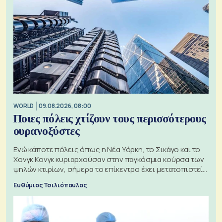
WORLD
09.08.2026, 08:00
Ποιες πόλεις χτίζουν τους περισσότερους
ουρανοξύστες
Ενώ κάποτε πόλεις όπως η Νέα Υόρκη, το Σικάγο και το
Χονγκ Κονγκ κυριαρχούσαν στην παγκόσμια κούρσα των
ψηλών κτιρίων, σήμερα το επίκεντρο έχει μετατοπιστεί
προς την Ασία
Ευθύμιος Τσιλιόπουλος