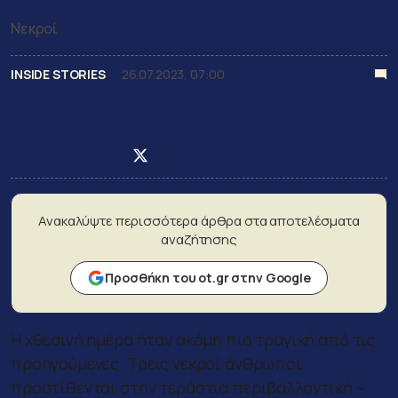
Νεκροί
INSIDE STORIES
26.07.2023, 07:00
Newsroom
Post on Facebook
Post on X
Post on LinkedIn
Ανακαλύψτε περισσότερα άρθρα στα αποτελέσματα
αναζήτησης
Προσθήκη του ot.gr στην Google
Η χθεσινή ημέρα ήταν ακόμη πιο τραγική από τις
προηγούμενες. Τρεις νεκροί άνθρωποι
προστίθενται στην τεράστια περιβαλλοντική –