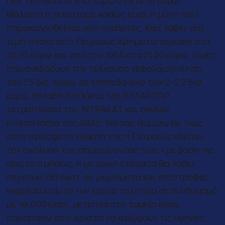
ΓΕΚ ΤΕΡΝΑ από 9,42 ευρώ στα 14,30 ευρώ.
Μάλιστα η τελευταία, καθώς είναι η μόνη που
παρακολουθείται από αναλυτές, έχει λάβει νέα
τιμή-στόχο από Πειραιώς Χρηματιστηριακή στα
20,70 ευρώ και από την AXIA στα 21,20 ευρώ, τιμές
που ανεβάζουν την τρέχουσα κεφαλαιοποίηση
του 1,5 δις. ευρώ, σε επίπεδα άνω των 2-2,2 δισ.
ευρώ, δηλαδή διπλάσια της ΕΛΛΑΚΤΩΡ,
τετραπλάσια της ΙΝΤΡΑΚΑΤ και σχεδόν
εννεαπλάσια της ΑΒΑΞ. Να σας θυμίσω δε, πως
στην πρόσφατη έκθεσή της η Πειραιώς κλείνει
την ανάλυσή της σημειώνοντας πως «με βάση τις
νέες εκτιμήσεις, η μητρική εταιρεία θα λάβει
περίπου 150 εκατ. σε μερίσματα και επιστροφές
κεφαλαίου αυτό τον χρόνο τα οποία σε συνδυασμό
με τα 600 εκατ. μετρητά στο ταμείο είναι
παραπάνω από αρκετά να καλύψουν τις υψηλές