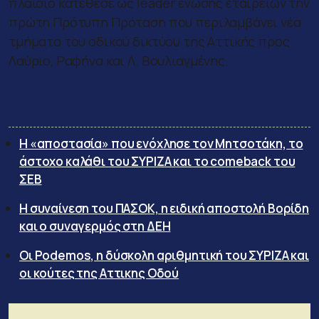
πλαίσιο κατέθεσε ως leader ένωσης εταιρειών την
πρώτη Πρότυπη Πρόταση που περιλαμβάνει νέα
τμήματα του οδικού δικτύου της Αττικής προς
Λαύριο, Ραφήνα και Λ. Βουλιαγμένης.
Σχετικά άρθρα:
Η «αποστασία» που ενόχλησε τον Μητσοτάκη, το
άστοχο καλάθι του ΣΥΡΙΖΑ και το comeback του
ΣΕΒ
Η συναίνεση του ΠΑΣΟΚ, η ειδική αποστολή Βορίδη
και ο συναγερμός στη ΔΕΗ
Οι Podemos, η δύσκολη αριθμητική του ΣΥΡΙΖΑ και
οι κούτες της Αττικης Οδού