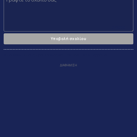
0 /2000
Υποβολή σχολίου
Αποδέχεστε τους
Όροι Χρήσης
και την
Πολιτικη Απορρήτου