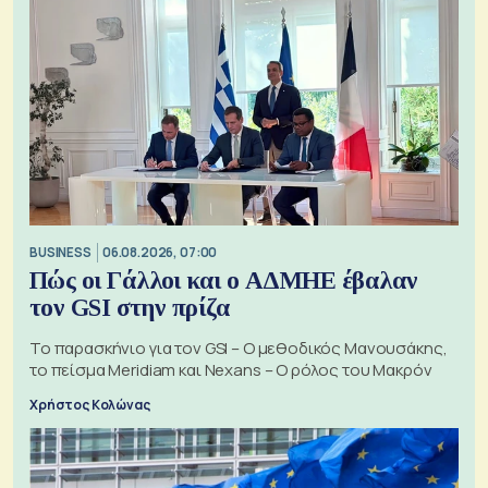
BUSINESS
06.08.2026, 07:00
Πώς οι Γάλλοι και ο ΑΔΜΗΕ έβαλαν
τον GSI στην πρίζα
Το παρασκήνιο για τον GSI – Ο μεθοδικός Μανουσάκης,
το πείσμα Meridiam και Nexans – Ο ρόλος του Μακρόν
Χρήστος Κολώνας