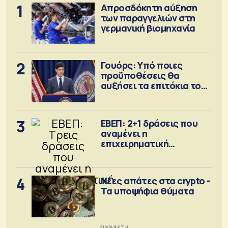
1
Απροσδόκητη αύξηση
των παραγγελιών στη
γερμανική βιομηχανία
2
Γουόρς: Υπό ποιες
προϋποθέσεις θα
αυξήσει τα επιτόκια τον
Σεπτέμβριο
3
ΕΒΕΠ: 2+1 δράσεις που
αναμένει η
επιχειρηματική
κοινότητα
4
Νέες απάτες στα crypto -
Τα υποψήφια θύματα