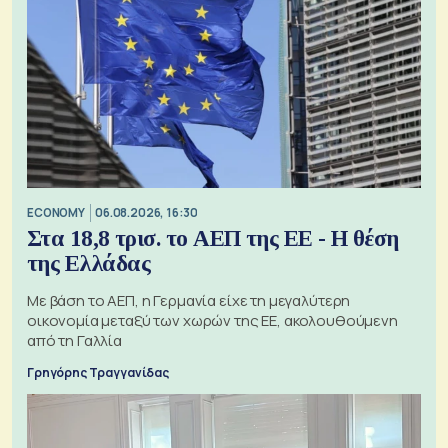
ECONOMY
06.08.2026, 16:30
Στα 18,8 τρισ. το ΑΕΠ της ΕΕ - Η θέση
της Ελλάδας
Με βάση το ΑΕΠ, η Γερμανία είχε τη μεγαλύτερη
οικονομία μεταξύ των χωρών της ΕΕ, ακολουθούμενη
από τη Γαλλία
Γρηγόρης Τραγγανίδας