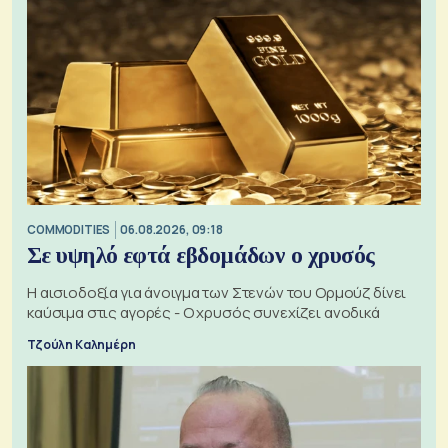
COMMODITIES
06.08.2026, 09:18
Σε υψηλό εφτά εβδομάδων ο χρυσός
Η αισιοδοξία για άνοιγμα των Στενών του Ορμούζ δίνει
καύσιμα στις αγορές - Ο χρυσός συνεχίζει ανοδικά
Τζούλη Καλημέρη