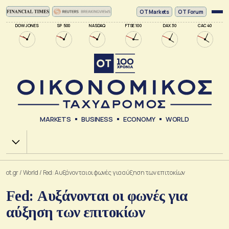
ΟΤ Markets
OT Forum
DOW JONES
SP 500
NASDAQ
FTSE 100
DAX 30
CAC 40
MARKETS
BUSINESS
ECONOMY
WORLD
Χ.Α.
ot.gr
/
World
/
Fed: Αυξάνονται οι φωνές για αύξηση των επιτοκίων
Fed: Αυξάνονται οι φωνές για
αύξηση των επιτοκίων