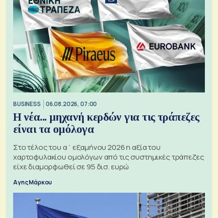
BUSINESS
06.08.2026, 07:00
Η νέα... μηχανή κερδών για τις τράπεζες
είναι τα ομόλογα
Στο τέλος του α΄ εξαμήνου 2026 η αξία του
χαρτοφυλακίου ομολόγων από τις συστημικές τράπεζες
είχε διαμορφωθεί σε 95 δισ. ευρώ
Αγης Μάρκου