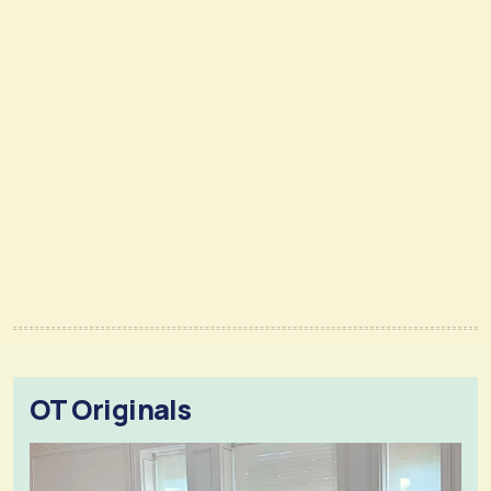
OT Originals