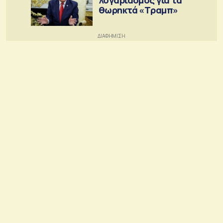
λογαριασμός για τα
θωρηκτά «Τραμπ»