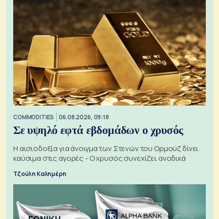
COMMODITIES
06.08.2026, 09:18
Σε υψηλό εφτά εβδομάδων ο χρυσός
Η αισιοδοξία για άνοιγμα των Στενών του Ορμούζ δίνει
καύσιμα στις αγορές - Ο χρυσός συνεχίζει ανοδικά
Τζούλη Καλημέρη