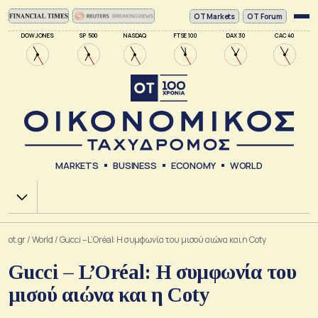
ΟΤ Markets
OT Forum
DOW JONES
SP 500
NASDAQ
FTSE 100
DAX 30
CAC 40
MARKETS
BUSINESS
ECONOMY
WORLD
Χ.Α.
ot.gr
/
World
/
Gucci – L’Oréal: Η συμφωνία του μισού αιώνα και η Coty
Gucci – L’Oréal: Η συμφωνία του
μισού αιώνα και η Coty