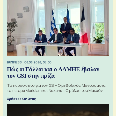
BUSINESS
06.08.2026, 07:00
Πώς οι Γάλλοι και ο ΑΔΜΗΕ έβαλαν
τον GSI στην πρίζα
Το παρασκήνιο για τον GSI – Ο μεθοδικός Μανουσάκης,
το πείσμα Meridiam και Nexans – Ο ρόλος του Μακρόν
Χρήστος Κολώνας