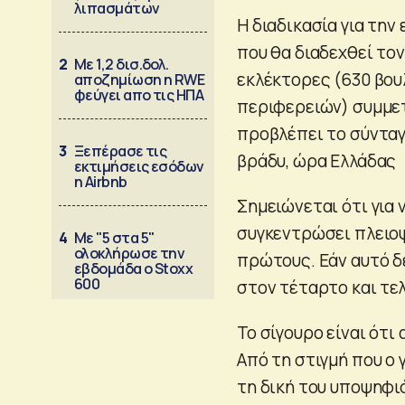
λιπασμάτων
Η διαδικασία για την
που θα διαδεχθεί τον
2
Με 1,2 δισ.δολ.
εκλέκτορες (630 βου
αποζημίωση η RWE
φεύγει απο τις ΗΠΑ
περιφερειών) συμμε
προβλέπει το σύνταγ
3
Ξεπέρασε τις
βράδυ, ώρα Ελλάδας
εκτιμήσεις εσόδων
η Airbnb
Σημειώνεται ότι για 
συγκεντρώσει πλειο
4
Με "5 στα 5"
ολοκλήρωσε την
πρώτους. Εάν αυτό δ
εβδομάδα ο Stoxx
600
στον τέταρτο και τελ
Το σίγουρο είναι ότι
Από τη στιγμή που ο
τη δική του υποψηφι