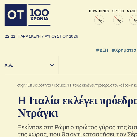
DOW JONES
SP 500
NASD
22:22
ΠΑΡΑΣΚΕΥΉ
7
ΑΥΓΟΎΣΤΟΥ
2026
#ΔΕΗ
#Χρηματισ
Χ.Α.
ot.gr
/
Επικαιρότητα
/
Κόσμος
/
Η Ιταλία εκλέγει πρόεδρο, στον «αέρα» η
Η Ιταλία εκλέγει πρόεδρ
Ντράγκι
Ξεκίνησε στη Ρώμη ο πρώτος γύρος της δια
της χώρας, που θα αντικαταστήσει τον Σέρ