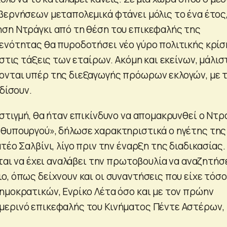
βερνήσεων μεταπολεμικά φτάνει μόλις το ένα έτος,
ση Ντράγκι από τη θέση του επικεφαλής της
ενότητας θα πυροδοτήσει νέο γύρο πολιτικής κρίσ
 στις τάξεις των εταίρων. Ακόμη και εκείνων, μάλισ
ονται υπέρ της διεξαγωγής πρόωρων εκλογών, με 
ρδίσουν.
στιγμή, θα ήταν επικίνδυνο να απομακρυνθεί ο Ντρ
θυπουργού», δήλωσε χαρακτηριστικά ο ηγέτης της
τέο Σαλβίνι, λίγο πριν την έναρξη της διαδικασίας.
εται να έχει αναλάβει την πρωτοβουλία να αναζητήσ
, όπως δείχνουν και οι συναντήσεις που είχε τόσο
ημοκρατικών, Ενρίκο Λέτα όσο και με τον πρώην
μερινό επικεφαλής του Κινήματος Πέντε Αστέρων,