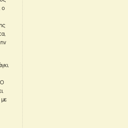
 ο
ης
τα,
την
άγκι
 Ο
ει
 με