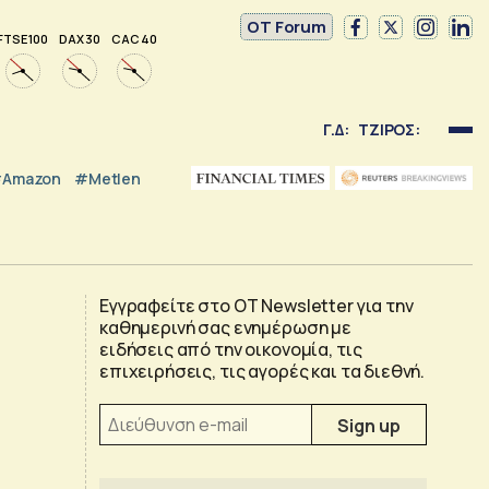
OT Forum
FTSE 100
DAX 30
CAC 40
Γ.Δ:
ΤΖΙΡΟΣ:
Amazon
#Metlen
Εγγραφείτε στο OT Newsletter για την
καθημερινή σας ενημέρωση με
ειδήσεις από την οικονομία, τις
επιχειρήσεις, τις αγορές και τα διεθνή.