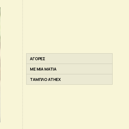
ΑΓΟΡΕΣ
ΜΕ ΜΙΑ ΜΑΤΙΑ
ΤΑΜΠΛΟ ATHEX