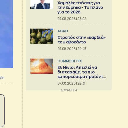
Χαμηλές πτήσεις για
την Εύρηκα - Το πλάνο
για το 2026
07.08.2026 | 23:02
AGRO
Στρατός στην «καρδιά»
του αβοκάντο
07.08.2026 | 22:45
COMMODITIES
Ελ Νίνιο: Απειλεί να
διαταράξει τα πιο
εμπορεύσιμα προϊόντα
dIn
στον κόσμο
07.08.2026 | 22:31