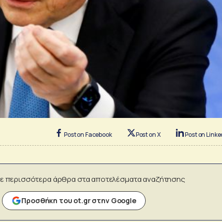
Post on Facebook
Post on X
Post on Linke
ε περισσότερα άρθρα στα αποτελέσματα αναζήτησης
Προσθήκη του ot.gr στην Google