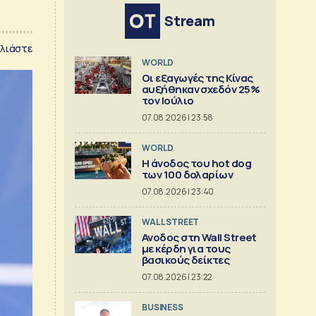
Stream
λιάστε
WORLD
Οι εξαγωγές της Κίνας
αυξήθηκαν σχεδόν 25%
τον Ιούλιο
07.08.2026 | 23:58
WORLD
Η άνοδος του hot dog
των 100 δολαρίων
07.08.2026 | 23:40
WALL STREET
Ανοδος στη Wall Street
με κέρδη για τους
βασικούς δείκτες
07.08.2026 | 23:22
BUSINESS