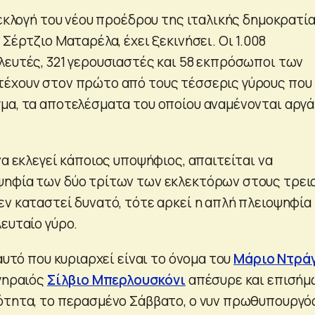
 εκλογή του νέου προέδρου της ιταλικής δημοκρατία
 Σέρτζιο Ματαρέλα, έχει ξεκινήσει. Οι 1.008
λευτές, 321 γερουσιαστές και 58 εκπρόσωποι των
τέχουν στον πρώτο από τους τέσσερις γύρους που
μα, τα αποτελέσματα του οποίου αναμένονται αργά
να εκλεγεί κάποιος υποψήφιος, απαιτείται να
ψηφία των δύο τρίτων των εκλεκτόρων στους τρει
εν καταστεί δυνατό, τότε αρκεί η απλή πλειοψηφία
ευταίο γύρο.
 αυτό που κυριαρχεί είναι το όνομα του
Μάριο Ντρά
 γηραιός
Σίλβιο Μπερλουσκόνι
απέσυρε και επισήμ
ότητα, το περασμένο Σάββατο, ο νυν πρωθυπουργό