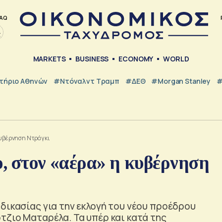
AQ
MARKETS
BUSINESS
ECONOMY
WORLD
τήριο Αθηνών
#Ντόναλντ Τραμπ
#ΔΕΘ
#Morgan Stanley
#
 κυβέρνηση Ντράγκι
ο, στον «αέρα» η κυβέρνηση
δικασίας για την εκλογή του νέου προέδρου
τζιο Ματαρέλα. Τα υπέρ και κατά της