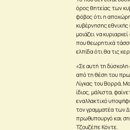
όρος θητείας των κυ
φόβος ότι η αποχώρη
κυβέρνησης εθνικής 
μοιάζει να κυριαρχεί
που θεωρητικά τάσσ
ελπίδα ότι θα τις κε
«Σε αυτή τη δύσκολη 
από τη θέση του πρω
Λίγκας του Βορρά, Μα
ίδιος, μάλιστα, φαίν
εναλλακτικό υποψήφιο
τον γραμματέα των Δ
πρωθυπουργό και ση
Τζουζέπε Κόντε.