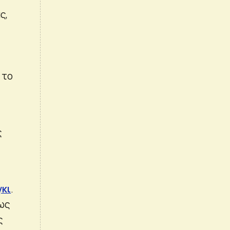
ς,
 το
ς
γκι
.
ως
ς