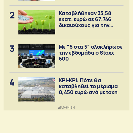
2
Καταβλήθηκαν 33,58
εκατ. ευρώ σε 67.746
δικαιούχους για την
αγορά λιπασμάτων
3
Με "5 στα 5" ολοκλήρωσε
την εβδομάδα ο Stoxx
600
4
ΚΡΙ-ΚΡΙ: Πότε θα
καταβληθεί το μέρισμα
0,450 ευρώ ανά μετοχή