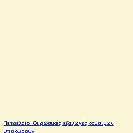
Πετρέλαιο: Οι ρωσικές εξαγωγές καυσίμων
υποχωρούν