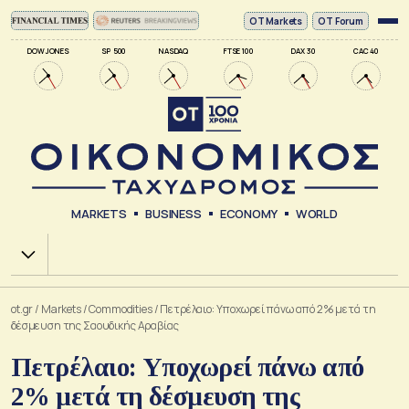
ΟΤ Markets
OT Forum
DOW JONES
SP 500
NASDAQ
FTSE 100
DAX 30
CAC 40
MARKETS
BUSINESS
ECONOMY
WORLD
Χ.Α.
ot.gr
/
Markets
/
Commodities
/
Πετρέλαιο: Υποχωρεί πάνω από 2% μετά τη
δέσμευση της Σαουδικής Αραβίας
Πετρέλαιο: Υποχωρεί πάνω από
2% μετά τη δέσμευση της