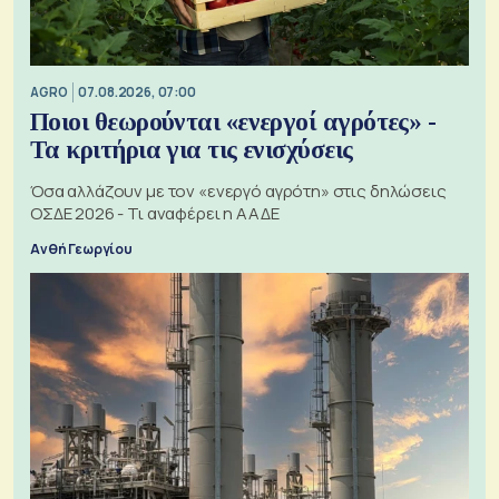
AGRO
07.08.2026, 07:00
Ποιοι θεωρούνται «ενεργοί αγρότες» -
Τα κριτήρια για τις ενισχύσεις
Όσα αλλάζουν με τον «ενεργό αγρότη» στις δηλώσεις
ΟΣΔΕ 2026 - Τι αναφέρει η ΑΑΔΕ
Ανθή Γεωργίου