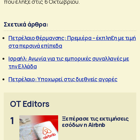
που έληξε στις 6 Οκτωβρίου.
Σχετικά άρθρα:
Πετρέλαιο θέρμανσης: Πρεμιέρα – έκπληξη με τιμή
στα περσινά επίπεδα
Ισραήλ: Αγωνία για τις εμπορικές συναλλαγές με
την Ελλάδα
Πετρέλαιο: Υποχωρεί στις διεθνείς αγορές
OT Editors
1
Ξεπέρασε τις εκτιμήσεις
εσόδων η Airbnb