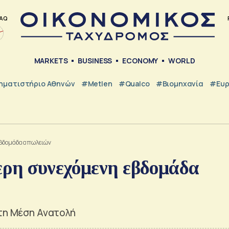
AQ
MARKETS
BUSINESS
ECONOMY
WORLD
ηματιστήριο Αθηνών
#metlen
#Qualco
#Βιομηχανία
#Ευ
εβδομάδα απωλειών
ερη συνεχόμενη εβδομάδα
στη Μέση Ανατολή