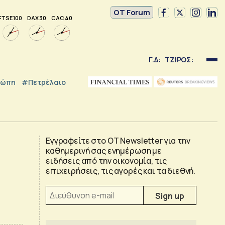
OT Forum
FTSE 100
DAX 30
CAC 40
Γ.Δ:
ΤΖΙΡΟΣ:
ρώπη
#Πετρέλαιο
Εγγραφείτε στο OT Newsletter για την
καθημερινή σας ενημέρωση με
ειδήσεις από την οικονομία, τις
επιχειρήσεις, τις αγορές και τα διεθνή.