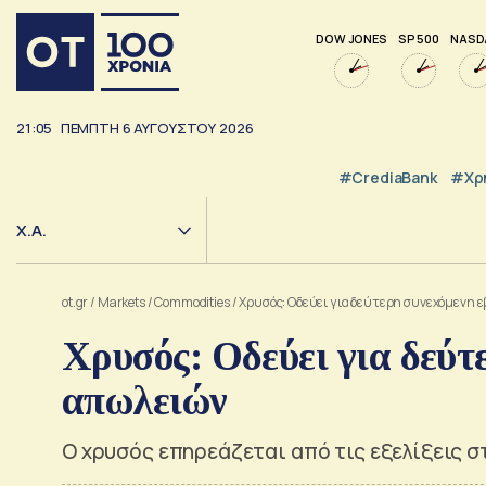
DOW JONES
SP 500
NASD
21:05
ΠΈΜΠΤΗ
6
ΑΥΓΟΎΣΤΟΥ
2026
#CrediaBank
#Χρ
Χ.Α.
ot.gr
/
Markets
/
Commodities
/
Χρυσός: Οδεύει για δεύτερη συνεχόμενη 
Χρυσός: Οδεύει για δεύτ
απωλειών
Ο χρυσός επηρεάζεται από τις εξελίξεις 