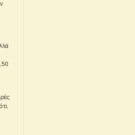
ων
λλά
,50
ορές
ότι