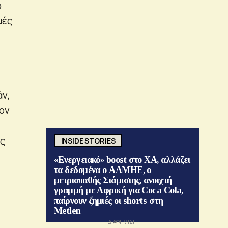
ο
μές
ν,
ον
ος
INSIDE STORIES
«Ενεργειακό» boost στο ΧΑ, αλλάζει
τα δεδομένα ο ΑΔΜΗΕ, ο
μετριοπαθής Σιάμισιης, ανοιχτή
γραμμή με Αφρική για Coca Cola,
παίρνουν ζημιές οι shorts στη
Metlen