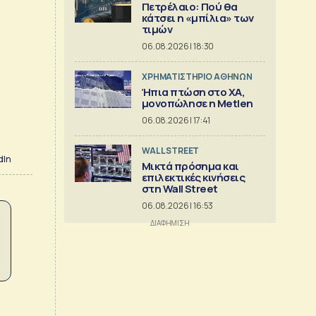
Πετρέλαιο: Πού θα
κάτσει η «μπίλια» των
τιμών
06.08.2026 | 18:30
XΡΗΜΑΤΙΣΤΗΡΙΟ ΑΘΗΝΩΝ
Ήπια πτώση στο ΧΑ,
μονοπώλησε η Metlen
06.08.2026 | 17:41
WALL STREET
dIn
Μικτά πρόσημα και
επιλεκτικές κινήσεις
στη Wall Street
06.08.2026 | 16:53