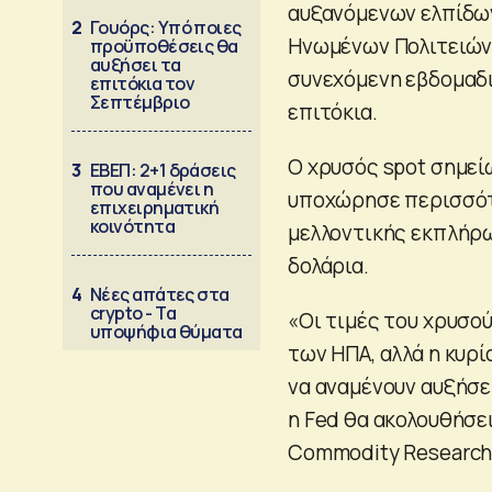
αυξανόμενων ελπίδων
2
Γουόρς: Υπό ποιες
Ηνωμένων Πολιτειών,
προϋποθέσεις θα
αυξήσει τα
συνεχόμενη εβδομαδ
επιτόκια τον
Σεπτέμβριο
επιτόκια.
Ο χρυσός spot σημείω
3
ΕΒΕΠ: 2+1 δράσεις
που αναμένει η
υποχώρησε περισσότε
επιχειρηματική
κοινότητα
μελλοντικής εκπλήρω
δολάρια.
4
Νέες απάτες στα
crypto - Τα
«Οι τιμές του χρυσο
υποψήφια θύματα
των ΗΠΑ, αλλά η κυρ
να αναμένουν αυξήσε
η Fed θα ακολουθήσει
Commodity Research, 