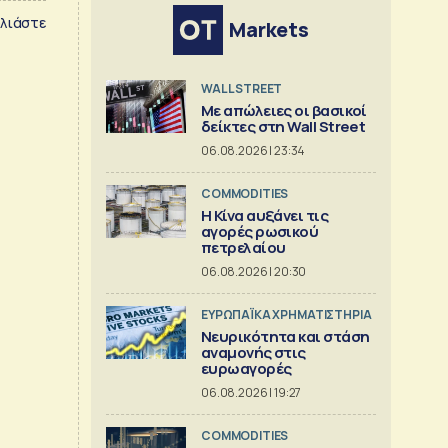
λιάστε
Markets
WALL STREET
Με απώλειες οι βασικοί
δείκτες στη Wall Street
06.08.2026 | 23:34
COMMODITIES
Η Κίνα αυξάνει τις
αγορές ρωσικού
πετρελαίου
06.08.2026 | 20:30
ΕΥΡΩΠΑΪΚΑ ΧΡΗΜΑΤΙΣΤΗΡΙΑ
Νευρικότητα και στάση
αναμονής στις
ευρωαγορές
06.08.2026 | 19:27
COMMODITIES