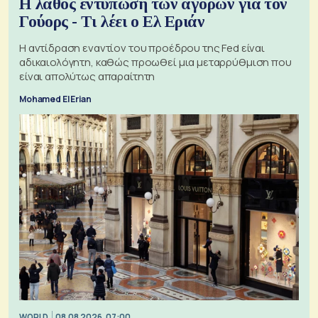
Η λάθος εντύπωση των αγορών για τον
Γούορς - Τι λέει ο Ελ Εριάν
Η αντίδραση εναντίον του προέδρου της Fed είναι
αδικαιολόγητη, καθώς προωθεί μια μεταρρύθμιση που
είναι απολύτως απαραίτητη
Mohamed El Erian
WORLD
08.08.2026, 07:00