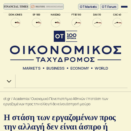
ΟΤ Markets
OT Forum
DOW JONES
SP 500
NASDAQ
FTSE 100
DAX 30
CAC 40
MARKETS
BUSINESS
ECONOMY
WORLD
Χ.Α.
ot.gr
/
Academia
/
Οικονομικό Πανεπιστήμιο Αθηνών
/
H στάση των
εργαζομένων προς την αλλαγή δεν είναι άσπρο ή μαύρο
H στάση των εργαζομένων προς
την αλλαγή δεν είναι άσπρο ή