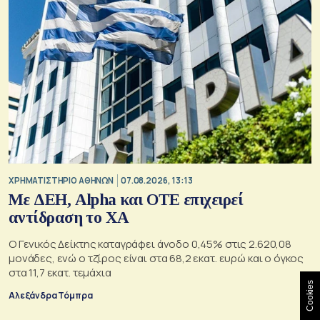
XΡΗΜΑΤΙΣΤΗΡΙΟ ΑΘΗΝΩΝ
07.08.2026, 13:13
Με ΔΕΗ, Alpha και ΟΤΕ επιχειρεί
αντίδραση το ΧΑ
Ο Γενικός Δείκτης καταγράφει άνοδο 0,45% στις 2.620,08
μονάδες, ενώ ο τζίρος είναι στα 68,2 εκατ. ευρώ και ο όγκος
στα 11,7 εκατ. τεμάχια
Cookies
Αλεξάνδρα Τόμπρα