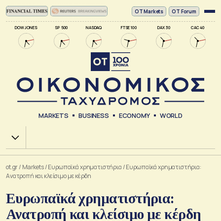
ΟΤ Markets
OT Forum
DOW JONES
SP 500
NASDAQ
FTSE 100
DAX 30
CAC 40
MARKETS
BUSINESS
ECONOMY
WORLD
Χ.Α.
ot.gr
/
Markets
/
Ευρωπαϊκά χρηματιστήρια
/
Ευρωπαϊκά χρηματιστήρια:
Ανατροπή και κλείσιμο με κέρδη
Ευρωπαϊκά χρηματιστήρια:
Ανατροπή και κλείσιμο με κέρδη