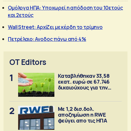
Ομόλογα ΗΠΑ: Υποχωρεί η απόδοση του 10ετούς
και 2ετούς
Wall Street: Αρχίζει με κέρδη το τρίμηνο
Πετρέλαιο: Ανοδος πάνω από 4%
OT Editors
1
Καταβλήθηκαν 33,58
εκατ. ευρώ σε 67.746
δικαιούχους για την
αγορά λιπασμάτων
2
Με 1,2 δισ.δολ.
αποζημίωση η RWE
φεύγει απο τις ΗΠΑ