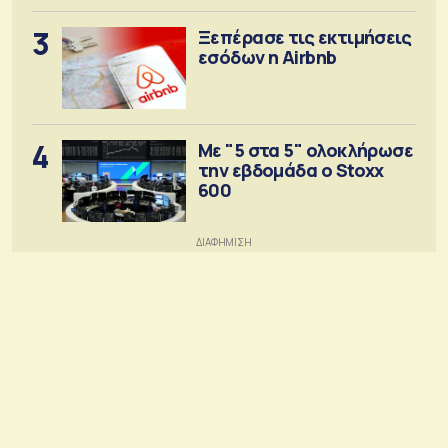
3
Ξεπέρασε τις εκτιμήσεις
εσόδων η Airbnb
4
Με "5 στα 5" ολοκλήρωσε
την εβδομάδα ο Stoxx
600