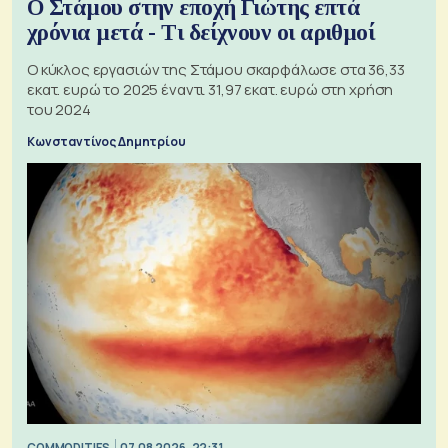
Ο Στάμου στην εποχή Γιώτης επτά
χρόνια μετά - Τι δείχνουν οι αριθμοί
Ο κύκλος εργασιών της Στάμου σκαρφάλωσε στα 36,33
εκατ. ευρώ το 2025 έναντι 31,97 εκατ. ευρώ στη χρήση
του 2024
Κωνσταντίνος Δημητρίου
COMMODITIES
07.08.2026, 22:31