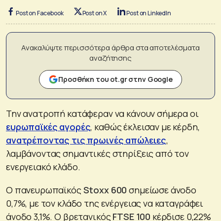
Post on Facebook
Post on X
Post on LinkedIn
Ανακαλύψτε περισσότερα άρθρα στα αποτελέσματα
αναζήτησης
Προσθήκη του ot.gr στην Google
Την ανατροπή κατάφεραν να κάνουν σήμερα οι
ευρωπαϊκές αγορές
, καθώς έκλεισαν με κέρδη,
ανατρέποντας τις πρωινές απώλειες
,
λαμβάνοντας σημαντικές στηρίξεις από τον
ενεργειακό κλάδο.
Ο πανευρωπαϊκός
Stoxx 600
σημείωσε άνοδο
0,7%, με τον κλάδο της ενέργειας να καταγράφει
άνοδο 3,1%. Ο βρετανικός
FTSE 100
κέρδισε 0,22%