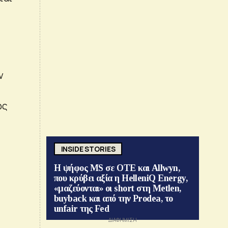
ν
ώς
INSIDE STORIES
Η ψήφος MS σε ΟΤΕ και Allwyn,
που κρύβει αξία η HelleniQ Energy,
«μαζεύονται» οι short στη Metlen,
buyback και από την Prodea, το
unfair της Fed