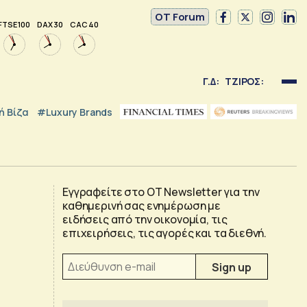
OT Forum
FTSE 100
DAX 30
CAC 40
Γ.Δ:
ΤΖΙΡΟΣ:
 Βίζα
#luxury Brands
Εγγραφείτε στο OT Newsletter για την
καθημερινή σας ενημέρωση με
ειδήσεις από την οικονομία, τις
επιχειρήσεις, τις αγορές και τα διεθνή.