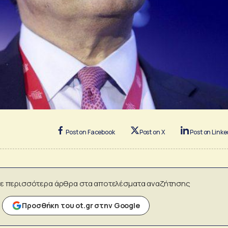
Post on Facebook
Post on X
Post on Linke
ε περισσότερα άρθρα στα αποτελέσματα αναζήτησης
Προσθήκη του ot.gr στην Google