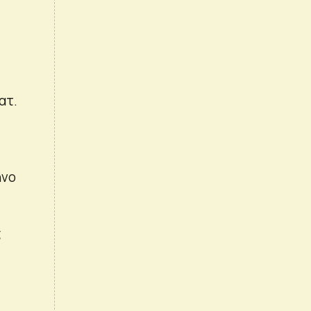
ατ.
ηνο
ς