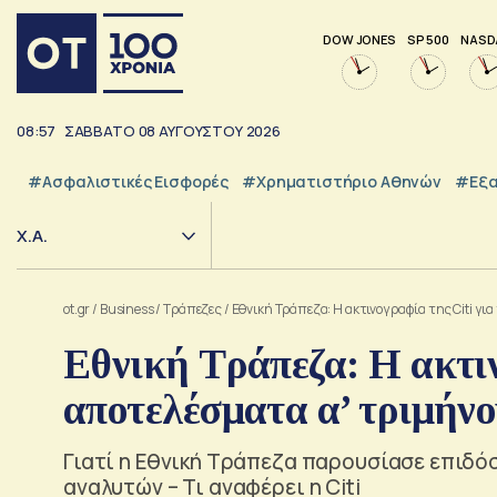
DOW JONES
SP 500
NASD
08:57
ΣΑΒΒΑΤΟ
08
ΑΥΓΟΥΣΤΟΥ
2026
#Ασφαλιστικές Εισφορές
#Χρηματιστήριο Αθηνών
#εξα
Χ.Α.
ot.gr
/
Business
/
Τράπεζες
/
Εθνική Τράπεζα: Η ακτινογραφία της Citi γι
Εθνική Τράπεζα: Η ακτιν
αποτελέσματα α’ τριμήνο
Γιατί η Εθνική Τράπεζα παρουσίασε επιδόσ
αναλυτών – Τι αναφέρει η Citi