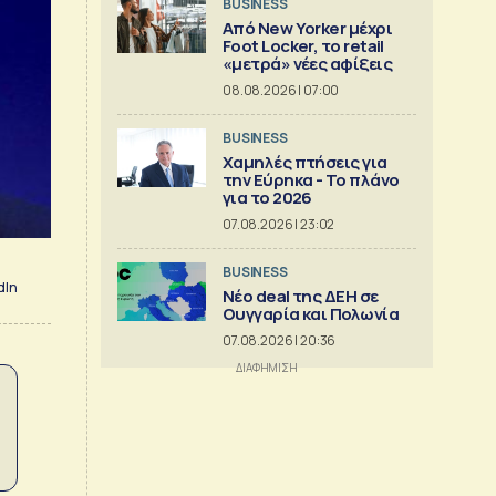
BUSINESS
Από New Yorker μέχρι
Foot Locker, το retail
«μετρά» νέες αφίξεις
08.08.2026 | 07:00
BUSINESS
Χαμηλές πτήσεις για
την Εύρηκα - Το πλάνο
για το 2026
07.08.2026 | 23:02
BUSINESS
dIn
Νέο deal της ΔΕΗ σε
Ουγγαρία και Πολωνία
07.08.2026 | 20:36