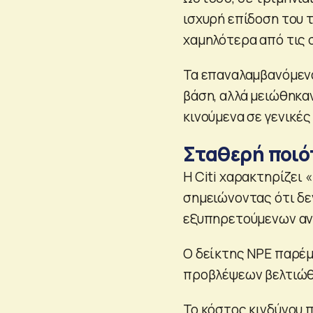
ισχυρή επίδοση του 
χαμηλότερα από τις 
Τα επαναλαμβανόμενα
βάση, αλλά μειώθηκα
κινούμενα σε γενικέ
Σταθερή ποιό
Η Citi χαρακτηρίζει 
σημειώνοντας ότι δε
εξυπηρετούμενων αν
Ο δείκτης NPE παρέμ
προβλέψεων βελτιώθη
Το κόστος κινδύνου 