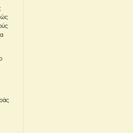
ς
θώς
ούς
δα
ο
οράς