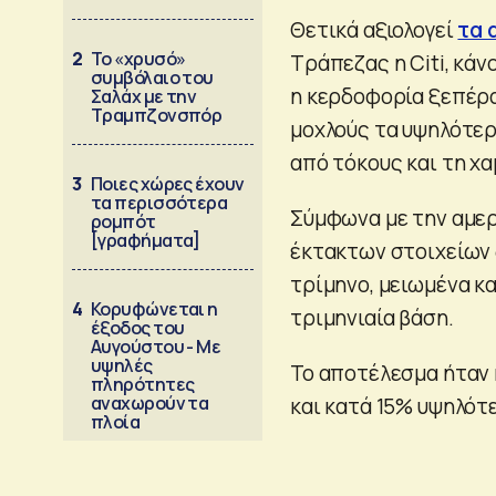
Θετικά αξιολογεί
τα 
2
Το «χρυσό»
Τράπεζας η Citi, κάν
συμβόλαιο του
η κερδοφορία ξεπέρα
Σαλάχ με την
Τραμπζονσπόρ
μοχλούς τα υψηλότερ
από τόκους και τη χ
3
Ποιες χώρες έχουν
τα περισσότερα
Σύμφωνα με την αμερ
ρομπότ
[γραφήματα]
έκτακτων στοιχείων
τρίμηνο, μειωμένα κ
4
Κορυφώνεται η
τριμηνιαία βάση.
έξοδος του
Αυγούστου - Με
υψηλές
Το αποτέλεσμα ήταν 
πληρότητες
αναχωρούν τα
και κατά 15% υψηλότε
πλοία