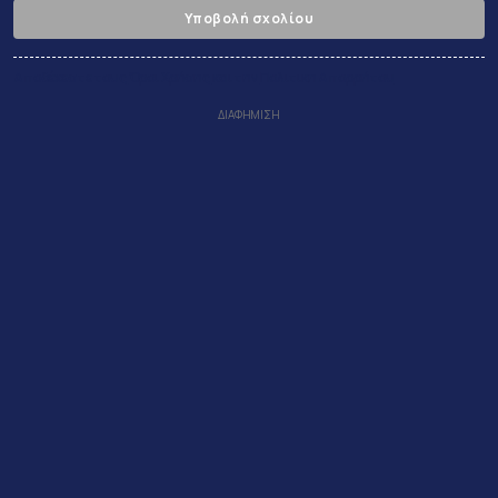
Υποβολή σχολίου
Αποδέχεστε τους
Όροι Χρήσης
και την
Πολιτικη Απορρήτου