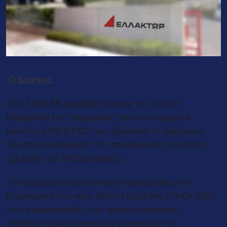
Ο Δείκτης
Στις 1.006,58 μονάδες έκλεισε την πρώτη
εβδομάδα της παρουσίας του στην αγορά ο
δείκτης ATHEX ESG, που ξεκίνησε τη διαδρομή
του στη συνεδρίαση της περασμένης Δευτέρας
(με βάση τις 1000 μονάδες).
To Χρηματιστήριο Αθηνών προχώρησε στη
δημιουργία του νέου δείκτη (Δείκτης ATHEX ESG)
που παρακολουθεί την χρηματιστηριακή
απόδοση των εισηγμένων εταιρειών του