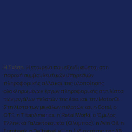
Η Σχέση
:
Η εταιρεία που εξειδικεύεται στη
παροχή συμβουλευτικών υπηρεσιών
πληροφορικής αλλά και της υλοποίησης
ολοκληρωμένων έργων πληροφορικής στη λίστα
των μεγάλων πελατών της έχει και την
MotorOil
.
Στη λίστα των μεγάλων πελατών και η
Coral
, ο
ΟΤΕ, η
TitanAmerica
, η
RetailWorld
, ο Όμιλος
Ελληνικά Γαλακτοκομεία (Όλυμπος), η
Avin
Ο
il
, η
Eurobank
, η D
elhaiseLeLion
( ιδιοκτήτης της ΑΒ