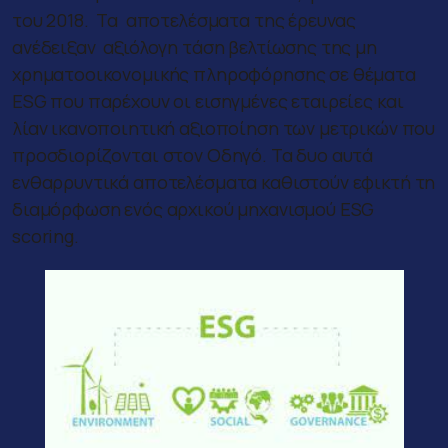
του 2018. Τα αποτελέσματα της έρευνας
ανέδειξαν αξιόλογη τάση βελτίωσης της μη
χρηματοοικονομικής πληροφόρησης σε θέματα
ESG που παρέχουν οι εισηγμένες εταιρείες και
λίαν ικανοποιητική αξιοποίηση των μετρικών που
προσδιορίζονται στον Οδηγό. Τα δυο αυτά
ενθαρρυντικά αποτελέσματα καθιστούν εφικτή τη
διαμόρφωση ενός αρχικού μηχανισμού ESG
scoring.