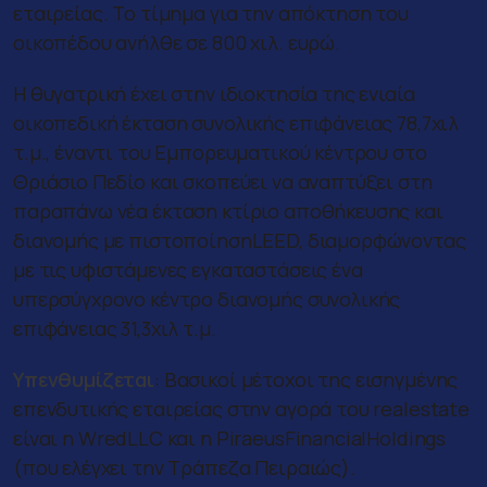
εταιρείας. Το τίμημα για την απόκτηση του
οικοπέδου ανήλθε σε 800 χιλ. ευρώ.
Η θυγατρική έχει στην ιδιοκτησία της ενιαία
οικοπεδική έκταση συνολικής επιφάνειας 78,7χιλ
τ.μ., έναντι του Εμπορευματικού κέντρου στο
Θριάσιο Πεδίο και σκοπεύει να αναπτύξει στη
παραπάνω νέα έκταση κτίριο αποθήκευσης και
διανομής με πιστοποίησηLEED, διαμορφώνοντας
με τις υφιστάμενες εγκαταστάσεις ένα
υπερσύγχρονο κέντρο διανομής συνολικής
επιφάνειας 31,3χιλ τ.μ.
Υπενθυμίζεται
:
Βασικοί μέτοχοι της εισηγμένης
επενδυτικής εταιρείας στην αγορά του
realestate
είναι η
WredLLC
και η
PiraeusFinancialHoldings
(που ελέγχει την Τράπεζα Πειραιώς).