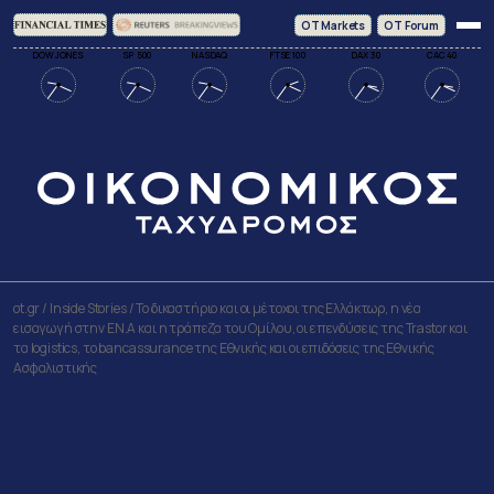
ΟΤ Markets
OT Forum
DOW JONES
SP 500
NASDAQ
FTSE 100
DAX 30
CAC 40
MARKETS
BUSINESS
ECONOMY
WORLD
ot.gr
/
Inside Stories
/
Το δικαστήριο και οι μέτοχοι της Ελλάκτωρ, η νέα
εισαγωγή στην ΕΝ.Α και η τράπεζα του Ομίλου, οι επενδύσεις της Trastor και
τα logistics, το bancassurance της Εθνικής και οι επιδόσεις της Εθνικής
Ασφαλιστικής
Το δικαστήριο και οι μέτοχοι της
Ελλάκτωρ, η νέα εισαγωγή στην
ΕΝ.Α και η τράπεζα του Ομίλου, οι