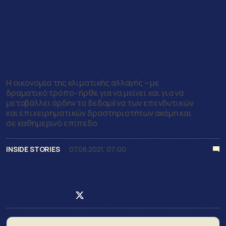
επενδύσεις της Trastor και τα
logistics, το bancassurance της
Εθνικής και οι επιδόσεις της
Εθνικής Ασφαλιστικής
Η οικονομία της κλιματικής αλλαγής – με
δραματικό τρόπο- ήρθε για να μείνει και για να
μεταβάλλει άρδην τα δεδομένα των επενδυτικών
και επιχειρηματικών δραστηριοτήτων ακόμη και
σε καθημερινό επίπεδο
INSIDE STORIES
07.08.2021, 07:00
Newsroom
Post on Facebook
Post on X
Post on LinkedIn