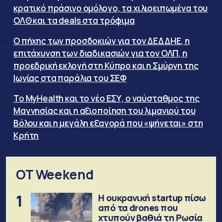
κρατικό πράσινο ομόλογο, τα χιλιοειπωμένα του
ΟΛΘ και τα deals στα τρόφιμα
Ο πήχης των προσδοκιών για τον ΔΕΔΔΗΕ, η
επιτάχυνση των διαδικασιών για τον ΟΛΠ, η
προεδρική εκλογή στη Κύπρο και η Σμύρνη της
Ιωνίας στα παράλια του ΣΕΦ
Το MyHealth και το νέο ΕΣΥ, ο ναύσταθμος της
Μαγνησίας και η αξιοποίηση του λιμανιού του
Βόλου και η μεγάλη εξαγορά που «ψήνεται» στη
Κρήτη
OT Weekend
1
Η ουκρανική startup πίσω
από τα drones που
χτυπούν βαθιά τη Ρωσία