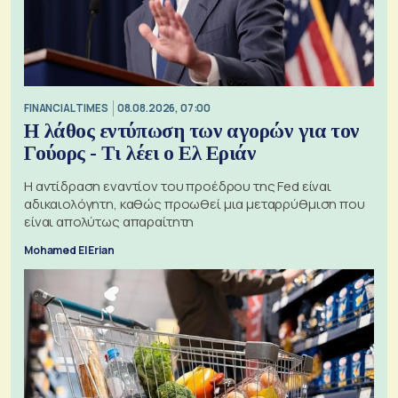
FINANCIAL TIMES
08.08.2026, 07:00
Η λάθος εντύπωση των αγορών για τον
Γούορς - Τι λέει ο Ελ Εριάν
Η αντίδραση εναντίον του προέδρου της Fed είναι
αδικαιολόγητη, καθώς προωθεί μια μεταρρύθμιση που
είναι απολύτως απαραίτητη
Mohamed El Erian