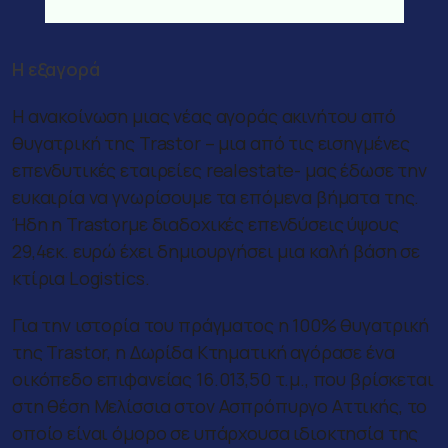
Η εξαγορά
Η ανακοίνωση μιας νέας αγοράς ακινήτου από
θυγατρική της Trastor – μια από τις εισηγμένες
επενδυτικές εταιρείες realestate- μας έδωσε την
ευκαιρία να γνωρίσουμε τα επόμενα βήματα της.
Ήδη η Trastorμε διαδοχικές επενδύσεις ύψους
29,4εκ. ευρώ έχει δημιουργήσει μια καλή βάση σε
κτίρια Logistics.
Για την ιστορία του πράγματος η 100% θυγατρική
της Trastor, η Δωρίδα Κτηματική αγόρασε ένα
οικόπεδο επιφανείας 16.013,50 τ.μ., που βρίσκεται
στη θέση Μελίσσια στον Ασπρόπυργο Αττικής, το
οποίο είναι όμορο σε υπάρχουσα ιδιοκτησία της