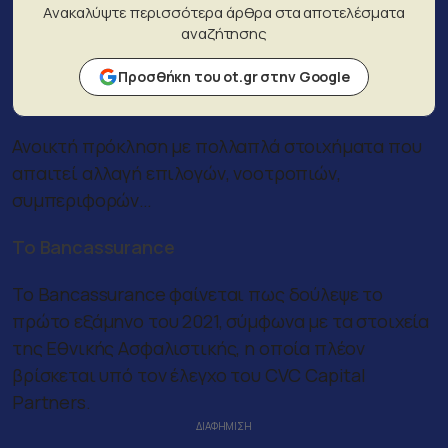
Ανακαλύψτε περισσότερα άρθρα στα αποτελέσματα
αναζήτησης
Προσθήκη του ot.gr στην Google
Ανοικτή πρόκληση με πολλαπλά στοιχήματα που
απαιτεί αλλαγή επιλογών, νοοτροπιών,
συμπεριφορών…
Το Bancassurance
To Bancassurance φαίνεται πως δούλεψε το
πρώτο εξάμηνο του 2021, σύμφωνα με τα στοιχεία
της Εθνικής Ασφαλιστικής, η οποία πλέον
βρίσκεται υπό τον έλεγχο του CVC Capital
Partners.