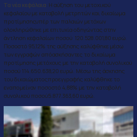
Τα νέα κεφάλαια
:
Η αύξηση του μετοχικού
κεφαλαίου με καταβολή μετρητών και δικαίωμα
προτίμησηςυπέρ των παλαιών μετόχων
ολοκληρώθηκε με επιτυχία οδηγώντας στην
άντληση κεφαλαίων ποσού 120.528.001,80 ευρώ.
Ποσοστό 95,12% της αύξησης καλύφθηκε μέσω
των εγγραφών απόασκήσαντες το δικαίωμα
προτίμησης μετόχους με την καταβολή συνολικού
ποσού 114.650.638,20 ευρώ. Μέσω της άσκησης
του δικαιώματοςπροεγγραφής καλύφθηκε το
εναπομείναν ποσοστό 4,88% με την καταβολή
συνολικού ποσού5.877.363,60 ευρώ.