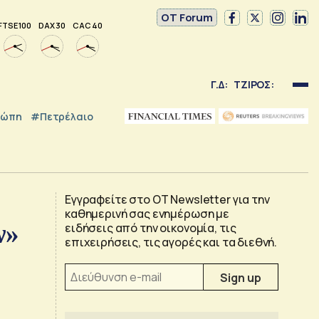
OT Forum
FTSE 100
DAX 30
CAC 40
Γ.Δ:
ΤΖΙΡΟΣ:
ρώπη
#Πετρέλαιο
Εγγραφείτε στο OT Newsletter για την
καθημερινή σας ενημέρωση με
ν»
ειδήσεις από την οικονομία, τις
επιχειρήσεις, τις αγορές και τα διεθνή.