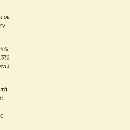
ι σε
ην
54%
.332
 ενώ
ετά
nt
άς