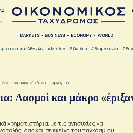
AQ
MARKETS
BUSINESS
ECONOMY
WORLD
ηματιστήριο Αθηνών
#metlen
#Qualco
#Βιομηχανία
#Ευ
Δασμοί και μάκρο «έριξαν» τις ευρωαγορές
α: Δασμοί και μάκρο «έριξα
ά χρηματιστήρια, με τις ανησυχίες να
ατολής, όσο και σε εκείνο του παγκόσμιου