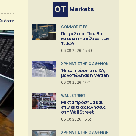
Markets
λιάστε
COMMODITIES
Πετρέλαιο: Πού θα
κάτσει η «μπίλια» των
τιμών
06.08.2026 | 18:30
XΡΗΜΑΤΙΣΤΗΡΙΟ ΑΘΗΝΩΝ
Ήπια πτώση στο ΧΑ,
μονοπώλησε η Metlen
06.08.2026 | 17:41
WALL STREET
Μικτά πρόσημα και
επιλεκτικές κινήσεις
στη Wall Street
06.08.2026 | 16:53
XΡΗΜΑΤΙΣΤΗΡΙΟ ΑΘΗΝΩΝ