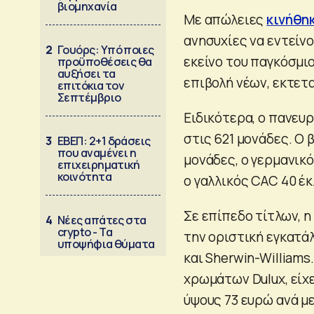
βιομηχανία
Με απώλειες
κινήθη
ανησυχίες να εντείν
2
Γουόρς: Υπό ποιες
εκείνο του παγκόσμιο
προϋποθέσεις θα
αυξήσει τα
επιβολή νέων, εκτετ
επιτόκια τον
Σεπτέμβριο
Ειδικότερα, ο πανευ
στις 621 μονάδες. Ο 
3
ΕΒΕΠ: 2+1 δράσεις
που αναμένει η
μονάδες, ο γερμανικό
επιχειρηματική
κοινότητα
ο γαλλικός CAC 40 έκ
Σε επίπεδο τίτλων, η
4
Νέες απάτες στα
crypto - Τα
την οριστική εγκατάλ
υποψήφια θύματα
και Sherwin-Williams
χρωμάτων Dulux, εί
ύψους 73 ευρώ ανά μ