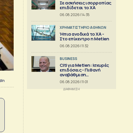
Σε ασκήσεις ισορροπίας
επιδίδεται το ΧΑ
06.08.2026 | 14:35
XΡΗΜΑΤΙΣΤΗΡΙΟ ΑΘΗΝΩΝ
Ήπια ανοδικά το ΧΑ -
Στο επίκεντρο η Metlen
06.08.2026 | 11:32
BUSINESS
Citi για Metlen: Ισχυρές
επιδόσεις - Πιθανή
αναβάθμιση
προβλέψεων
dIn
06.08.2026 | 11:01