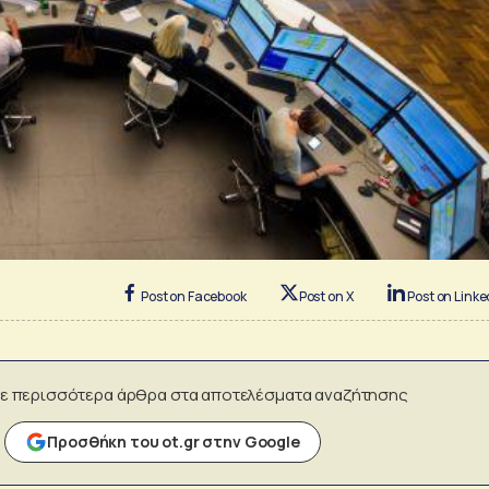
Post on Facebook
Post on X
Post on Linke
ε περισσότερα άρθρα στα αποτελέσματα αναζήτησης
Προσθήκη του ot.gr στην Google