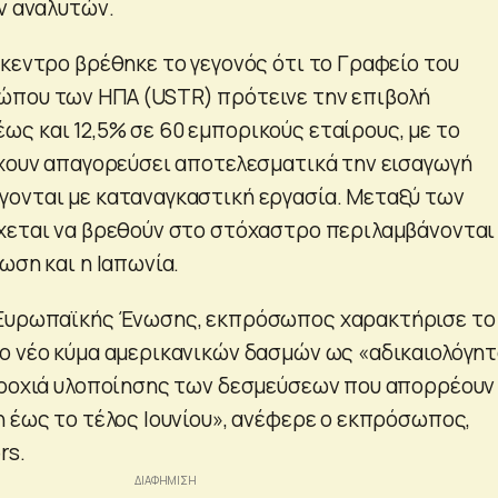
ων αναλυτών.
ίκεντρο βρέθηκε το γεγονός ότι το Γραφείο του
ώπου των ΗΠΑ (USTR) πρότεινε την επιβολή
ς και 12,5% σε 60 εμπορικούς εταίρους, με το
έχουν απαγορεύσει αποτελεσματικά την εισαγωγή
ονται με καταναγκαστική εργασία. Μεταξύ των
χεται να βρεθούν στο στόχαστρο περιλαμβάνονται
ωση και η Ιαπωνία.
 Ευρωπαϊκής Ένωσης, εκπρόσωπος χαρακτήρισε το
ο νέο κύμα αμερικανικών δασμών ως «αδικαιολόγητ
τροχιά υλοποίησης των δεσμεύσεων που απορρέουν
η έως το τέλος Ιουνίου», ανέφερε ο εκπρόσωπος,
rs.