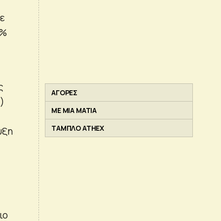
σε
9%
ς
ΑΓΟΡΕΣ
)
ΜΕ ΜΙΑ ΜΑΤΙΑ
ΤΑΜΠΛΟ ATHEX
υξη
ιο