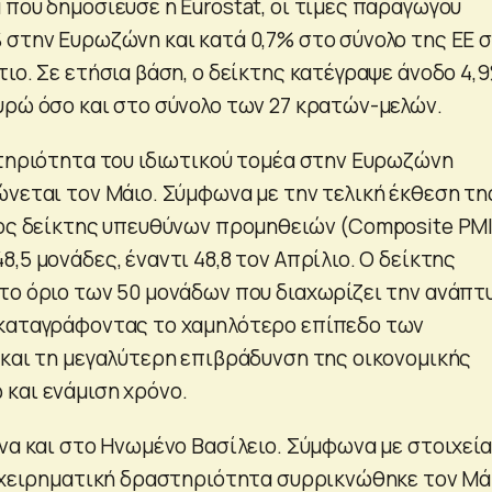
 που δημοσίευσε η Eurostat, οι τιμές παραγωγού
 στην Ευρωζώνη και κατά 0,7% στο σύνολο της ΕΕ 
ιο. Σε ετήσια βάση, ο δείκτης κατέγραψε άνοδο 4,
υρώ όσο και στο σύνολο των 27 κρατών-μελών.
στηριότητα του ιδιωτικού τομέα στην Ευρωζώνη
ώνεται τον Μάιο. Σύμφωνα με την τελική έκθεση τη
τος δείκτης υπευθύνων προμηθειών (Composite PMI
,5 μονάδες, έναντι 48,8 τον Απρίλιο. Ο δείκτης
το όριο των 50 μονάδων που διαχωρίζει την ανάπτ
 καταγράφοντας το χαμηλότερο επίπεδο των
 και τη μεγαλύτερη επιβράδυνση της οικονομικής
και ενάμιση χρόνο.
όνα και στο Ηνωμένο Βασίλειο. Σύμφωνα με στοιχεία
πιχειρηματική δραστηριότητα συρρικνώθηκε τον Μά