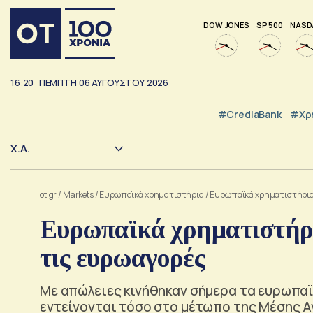
DOW JONES
SP 500
NASD
16:20
ΠΕΜΠΤΗ
06
ΑΥΓΟΥΣΤΟΥ
2026
#CrediaBank
#Χρ
Χ.Α.
ot.gr
/
Markets
/
Ευρωπαϊκά χρηματιστήρια
/
Ευρωπαϊκά χρηματιστήρια: 
Ευρωπαϊκά χρηματιστήρι
τις ευρωαγορές
Με απώλειες κινήθηκαν σήμερα τα ευρωπαϊκ
εντείνονται τόσο στο μέτωπο της Μέσης Αν