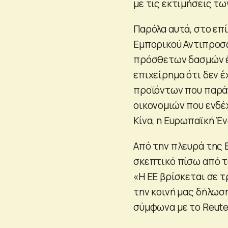
με τις εκτιμήσεις τ
Παρόλα αυτά, στο επ
Εμπορικού Αντιπροσ
πρόσθετων δασμών έω
επιχείρημα ότι δεν 
προϊόντων που παράγ
οικονομιών που ενδέ
Κίνα, η Ευρωπαϊκή Έν
Από την πλευρά της
σκεπτικό πίσω από τ
«Η ΕΕ βρίσκεται σε 
την κοινή μας δήλωσ
σύμφωνα με το Reute