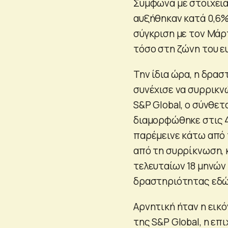
Σύμφωνα με στοιχεία
αυξήθηκαν κατά 0,6%
σύγκριση με τον Μάρτ
τόσο στη ζώνη του ε
Την ίδια ώρα, η δρα
συνέχισε να συρρικν
S&P Global, ο σύνθε
διαμορφώθηκε στις 48
παρέμεινε κάτω από 
από τη συρρίκνωση,
τελευταίων 18 μηνών
δραστηριότητας εδώ 
Αρνητική ήταν η εικ
της S&P Global, η ε