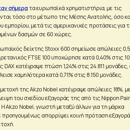
καν σήμερα
τα ευρωπαϊκά χρηματιστήρια, με τις
ονται τόσο στο μέτωπο της Μέσης Ανατολής, όσο κα
υ εμπορίου, μετά τις αμερικανικές προτάσεις για τ
αμένων δασμών σε 60 χώρες.
ρωπαϊκός δείκτης Stoxx 600 σημείωσε απώλειες 0,
βρετανικός FTSE 100 υποχώρησε κατά 0,40% στις 10
ς DAX κατέγραψε πτώση 1,24% στις 24.811 μονάδες,
λεισε χαμηλότερα κατά 0,71% στις 8.150 μονάδες.
 μετοχή της Akzo Nobel κατέγραψε απώλειες 18%, μ
ειψη του σχεδίου εξαγοράς της από τις Nippon Pai
. Η Akzo Nobel, γνωστή μεταξύ άλλων για τη μάρκα
χε προηγουμένως απορρίψει κοινή πρόταση εξαγορ
ετοχή.