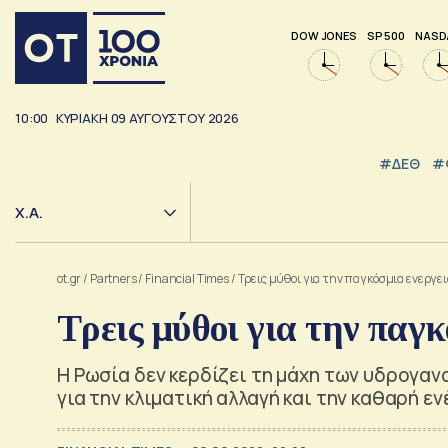
DOW JONES
SP 500
NASD
10:00
ΚΥΡΙΑΚΗ
09
ΑΥΓΟΥΣΤΟΥ
2026
#ΔΕΘ
#
Χ.Α.
ot.gr
/
Partners
/
Financial Times
/
Τρεις μύθοι για την παγκόσμια ενεργε
Τρεις μύθοι για την παγ
Η Ρωσία δεν κερδίζει τη μάχη των υδρογα
για την κλιματική αλλαγή και την καθαρή εν