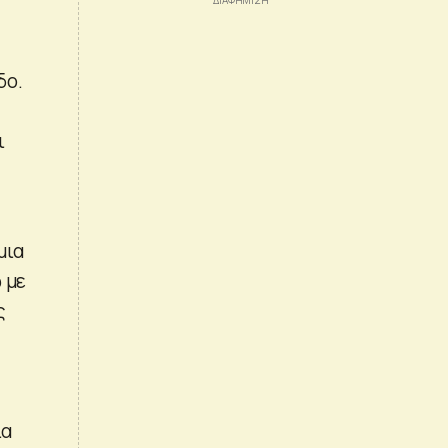
δο.
ι
μια
 με
ς
ια