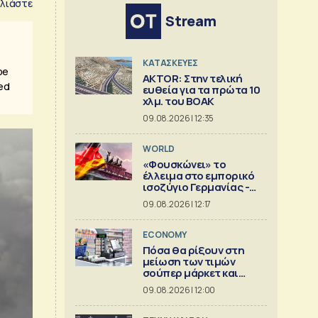
λιάστε
Stream
ΚΑΤΑΣΚΕΥΕΣ
be
AKTOR: Στην τελική
ted
ευθεία για τα πρώτα 10
χλμ. του ΒΟΑΚ
09.08.2026 | 12:35
WORLD
«Φουσκώνει» το
έλλειμα στο εμπορικό
ισοζύγιο Γερμανίας -
Κίνας
09.08.2026 | 12:17
ECONOMY
Πόσα θα ρίξουν στη
μείωση των τιμών
σούπερ μάρκετ και
βιομηχανία
09.08.2026 | 12:00