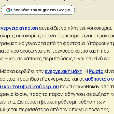
Προσθήκη του ot.gr στην Google
ενεργειακή κρίση
συνεχίζει να πλήττει νοικοκυριά,
κληρες οικονομίες σε όλο τον κόσμο, είναι σημαντι
πραγματικά γεγονότα από τη φαντασία. Υπάρχουν τ
ατα που ακούω για την τρέχουσα κατάσταση που
ς — και σε κάποιες περιπτώσεις είναι επικίνδυνα.
 Μόσχα κερδίζει την
ενεργειακή μάχη
. Η
Ρωσία
είνα
άστιος προμηθευτής ενέργειας και οι
αυξήσεις στ
υ και του φυσικού αερίου
που προκλήθηκαν από τ
κρανία έχουν, προς το παρόν, οδηγήσει σε αύξηση 
ων της. Ωστόσο, η βραχυπρόθεσμη αύξηση των
μίζεται περισσότερο από την απώλεια τόσο της