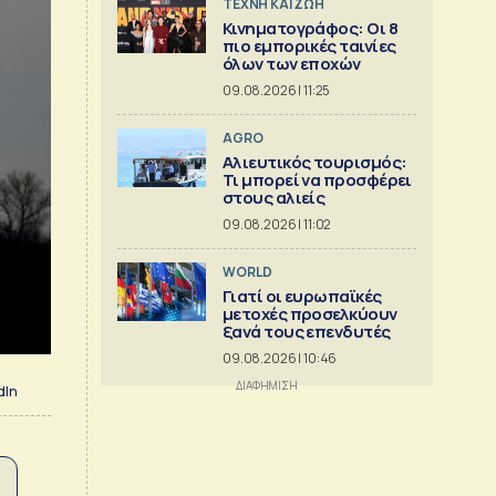
TΕΧΝΗ ΚΑΙ ΖΩΗ
Κινηματογράφος: Οι 8
πιο εμπορικές ταινίες
όλων των εποχών
09.08.2026 | 11:25
AGRO
Αλιευτικός τουρισμός:
Τι μπορεί να προσφέρει
στους αλιείς
09.08.2026 | 11:02
WORLD
Γιατί οι ευρωπαϊκές
μετοχές προσελκύουν
ξανά τους επενδυτές
09.08.2026 | 10:46
dIn