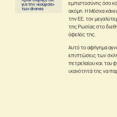
εμπιστοσύνης όσο κα
για την «κούρσα»
των drones
ακόμη. Η Μόσχα κάν
την ΕΕ, τον μεγαλύτε
της Ρωσίας στο διεθν
όφελός της.
Αυτό το αφήγημα αγν
επιπτώσεις των σκλ
πετρελαίου και του φ
ικανότητά της να παρ