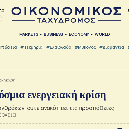
AQ
MARKETS
BUSINESS
ECONOMY
WORLD
Φτώχεια
#Τεκμήρια
#Ελαιόλαδο
#Μύκονος
#Διαμάντια
ιακή κρίση
κόσμια ενεργειακή κρίση
νανθράκων, ούτε ανακόπτει τις προσπάθειες
έργεια