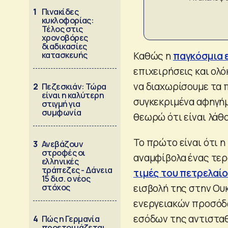
1
Πινακίδες
κυκλοφορίας:
Τέλος στις
χρονοβόρες
διαδικασίες
κατασκευής
Καθώς η
παγκόσμια 
επιχειρήσεις και ολό
να διαχωρίσουμε τα 
2
Πεζεσκιάν: Τώρα
είναι η καλύτερη
συγκεκριμένα αφηγήμ
στιγμή για
συμφωνία
θεωρώ ότι είναι λάθο
Το πρώτο είναι ότι η
3
Ανεβάζουν
στροφές οι
αναμφίβολα ένας τερ
ελληνικές
τράπεζες - Δάνεια
τιμές του πετρελαίο
15 δισ. ο νέος
στόχος
εισβολή της στην Ου
ενεργειακών προσόδ
εσόδων της αντισταθ
4
Πώς η Γερμανία
προετοιμάζεται