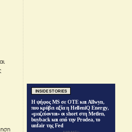
αι
ς
INSIDE STORIES
Η ψήφος MS σε ΟΤΕ και Allwyn,
που κρύβει αξία η HelleniQ Energy,
«μαζεύονται» οι short στη Metlen,
buyback και από την Prodea, το
unfair της Fed
τηση