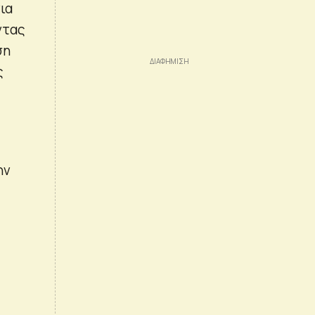
ια
ντας
ση
ς
ην