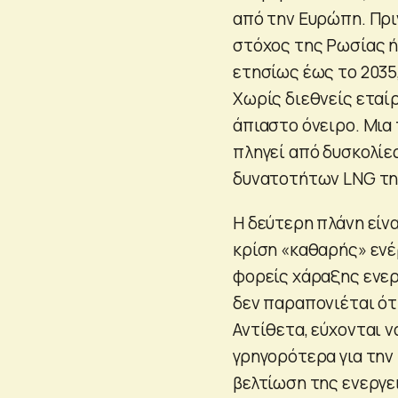
από την Ευρώπη. Πρι
στόχος της Ρωσίας ή
ετησίως έως το 2035
Χωρίς διεθνείς εταίρ
άπιαστο όνειρο. Μια
πληγεί από δυσκολίε
δυνατοτήτων LNG της
Η δεύτερη πλάνη είνα
κρίση «καθαρής» ενέ
φορείς χάραξης ενερ
δεν παραπονιέται ότ
Αντίθετα, εύχονται ν
γρηγορότερα για την 
βελτίωση της ενεργε