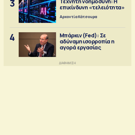
3
Τεχνητή νοημοσύνη: Η
επικίνδυνη «τελειότητα»
Αρχοντία Κάτσουρα
4
Μπάρκιν (Fed): Σε
αδύναμη ισορροπία η
αγορά εργασίας