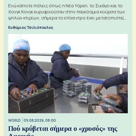
Ενώ κάποτε πόλεις όπως η Νέα Υόρκη, το Σικάγο και το
Χονγκ Κονγκ κυριαρχούσαν στην παγκόσμια κούρσα των
ψηλών κτιρίων, σήμερα το επίκεντρο έχει μετατοπιστεί
προς την Ασία
Ευθύμιος Τσιλιόπουλος
WORLD
09.08.2026, 08:00
Πού κρύβεται σήμερα ο «χρυσός» της