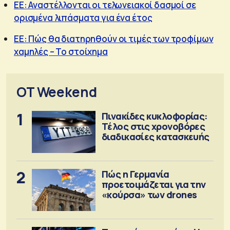
ΕΕ: Αναστέλλονται οι τελωνειακοί δασμοί σε
ορισμένα λιπάσματα για ένα έτος
ΕΕ: Πώς θα διατηρηθούν οι τιμές των τροφίμων
χαμηλές – Το στοίχημα
OT Weekend
1
Πινακίδες κυκλοφορίας:
Τέλος στις χρονοβόρες
διαδικασίες κατασκευής
2
Πώς η Γερμανία
προετοιμάζεται για την
«κούρσα» των drones