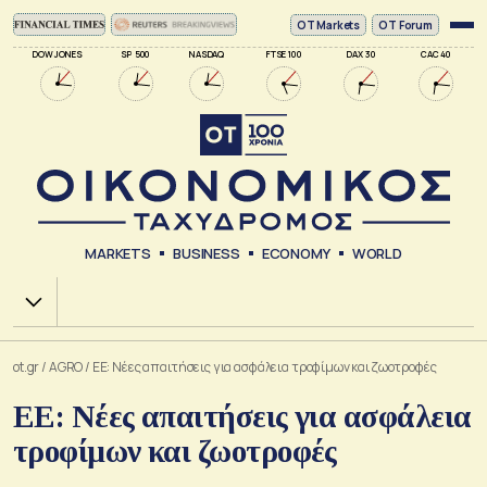
ΟΤ Markets
OT Forum
DOW JONES
SP 500
NASDAQ
FTSE 100
DAX 30
CAC 40
MARKETS
BUSINESS
ECONOMY
WORLD
Χ.Α.
ot.gr
/
AGRO
/
ΕΕ: Νέες απαιτήσεις για ασφάλεια τροφίμων και ζωοτροφές
ΕΕ: Νέες απαιτήσεις για ασφάλεια
τροφίμων και ζωοτροφές