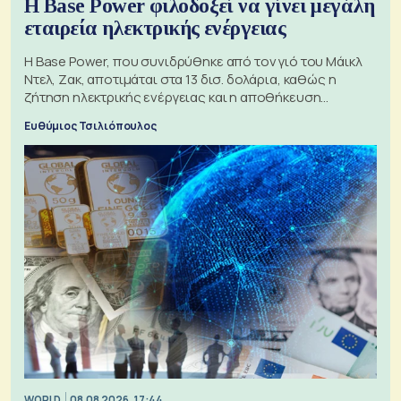
Η Base Power φιλοδοξεί να γίνει μεγάλη
εταιρεία ηλεκτρικής ενέργειας
Η Base Power, που συνιδρύθηκε από τον γιό του Μάικλ
Ντελ, Ζακ, αποτιμάται στα 13 δισ. δολάρια, καθώς η
ζήτηση ηλεκτρικής ενέργειας και η αποθήκευση
μπαταριών αυξάνονται
Ευθύμιος Τσιλιόπουλος
WORLD
08.08.2026, 17:44